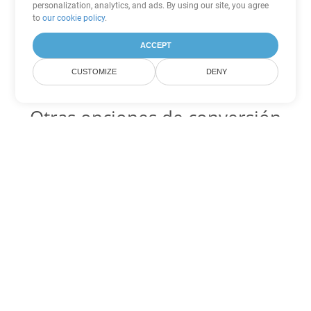
personalization, analytics, and ads. By using our site, you agree
to
our cookie policy
.
ACCEPT
CUSTOMIZE
DENY
Otras opciones de conversión
de Word
DOCX Código para convertir DOC
DOC:
Microsoft Word Binary Format
DOCX Código para convertir DOT
DOT:
Microsoft Word Template Files
DOCX Código para convertir DOCM
DOCM:
Microsoft Word 2007 Marco File