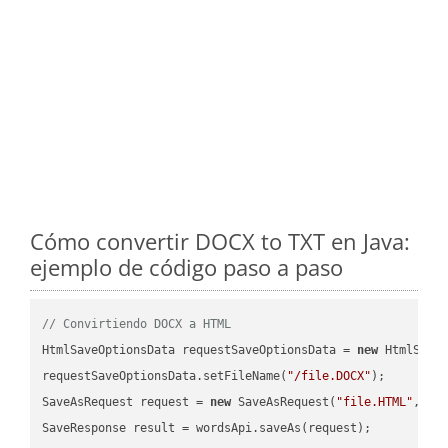
Cómo convertir DOCX to TXT en Java:
ejemplo de código paso a paso
// Convirtiendo DOCX a HTML
HtmlSaveOptionsData requestSaveOptionsData = 
new
 HtmlSaveO
requestSaveOptionsData.setFileName(
"/file.DOCX"
);

SaveAsRequest request = 
new
 SaveAsRequest(
"file.HTML"
,req
SaveResponse result = wordsApi.saveAs(request);
