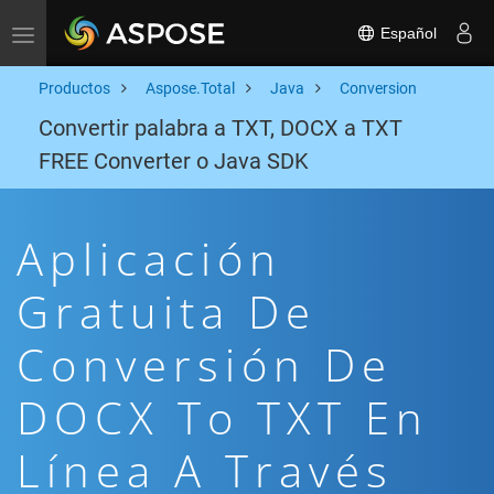
Español
Toggle navigation
Productos
Aspose.Total
Java
Conversion
Convertir palabra a TXT, DOCX a TXT
FREE Converter o Java SDK
Aplicación
Gratuita De
Conversión De
DOCX To TXT En
Línea A Través