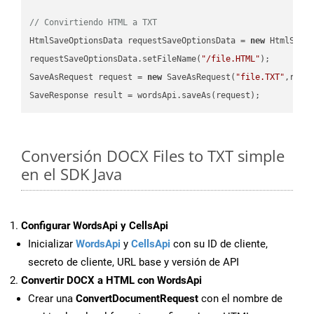
// Convirtiendo HTML a TXT
HtmlSaveOptionsData requestSaveOptionsData = 
new
 HtmlSaveO
requestSaveOptionsData.setFileName(
"/file.HTML"
);

SaveAsRequest request = 
new
 SaveAsRequest(
"file.TXT"
,requ
Conversión DOCX Files to TXT simple
en el SDK Java
Configurar WordsApi y CellsApi
Inicializar
WordsApi
y
CellsApi
con su ID de cliente,
secreto de cliente, URL base y versión de API
Convertir DOCX a HTML con WordsApi
Crear una
ConvertDocumentRequest
con el nombre de