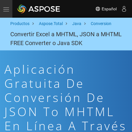
Español
Toggle navigation
Productos
Aspose.Total
Java
Conversion
Convertir Excel a MHTML, JSON a MHTML
FREE Converter o Java SDK
Aplicación
Gratuita De
Conversión De
JSON To MHTML
En Línea A Través