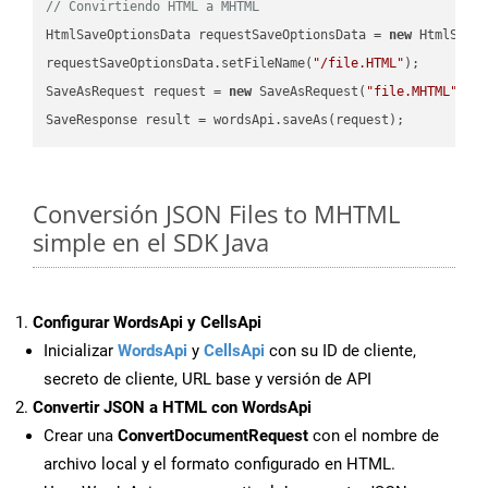
// Convirtiendo HTML a MHTML
HtmlSaveOptionsData requestSaveOptionsData = 
new
 HtmlSaveO
requestSaveOptionsData.setFileName(
"/file.HTML"
);

SaveAsRequest request = 
new
 SaveAsRequest(
"file.MHTML"
,re
Conversión JSON Files to MHTML
simple en el SDK Java
Configurar WordsApi y CellsApi
Inicializar
WordsApi
y
CellsApi
con su ID de cliente,
secreto de cliente, URL base y versión de API
Convertir JSON a HTML con WordsApi
Crear una
ConvertDocumentRequest
con el nombre de
archivo local y el formato configurado en HTML.