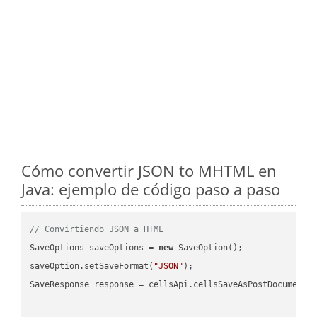
Cómo convertir JSON to MHTML en
Java: ejemplo de código paso a paso
// Convirtiendo JSON a HTML
SaveOptions saveOptions = 
new
 SaveOption();

saveOption.setSaveFormat(
"JSON"
);

SaveResponse response = cellsApi.cellsSaveAsPostDocumentS