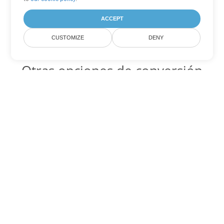
ACCEPT
CUSTOMIZE
DENY
Otras opciones de conversión
de Excel
JSON Código para convertir DOC
DOC:
Microsoft Word Binary Format
JSON Código para convertir DOT
DOT:
Microsoft Word Template Files
JSON Código para convertir DOCX
DOCX:
Office 2007+ Word Document