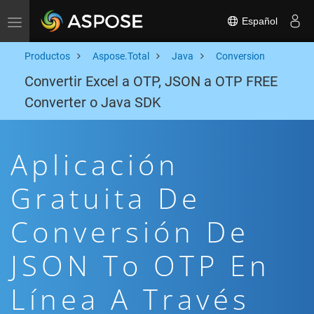
Español
Toggle navigation
Productos
Aspose.Total
Java
Conversion
Convertir Excel a OTP, JSON a OTP FREE
Converter o Java SDK
Aplicación
Gratuita De
Conversión De
JSON To OTP En
Línea A Través