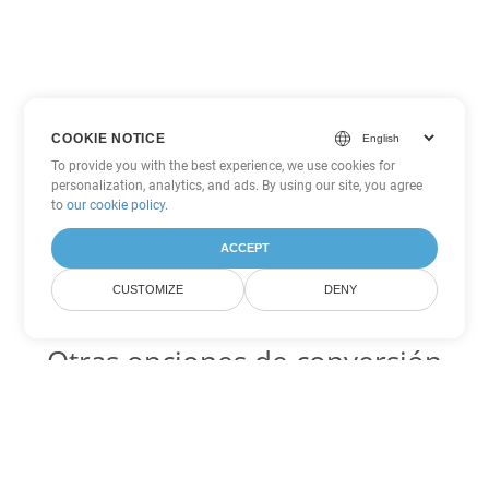
COOKIE NOTICE
To provide you with the best experience, we use cookies for
personalization, analytics, and ads. By using our site, you agree
to
our cookie policy
.
ACCEPT
CUSTOMIZE
DENY
Otras opciones de conversión
de Excel
JSON Código para convertir DOC
DOC:
Microsoft Word Binary Format