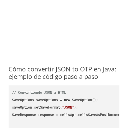
Cómo convertir JSON to OTP en Java:
ejemplo de código paso a paso
// Convirtiendo JSON a HTML
SaveOptions saveOptions = 
new
 SaveOption();

saveOption.setSaveFormat(
"JSON"
);

SaveResponse response = cellsApi.cellsSaveAsPostDocumentS