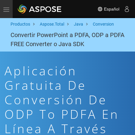
Español
Toggle navigation
Productos
Aspose.Total
Java
Conversion
Convertir PowerPoint a PDFA, ODP a PDFA
FREE Converter o Java SDK
Aplicación
Gratuita De
Conversión De
ODP To PDFA En
Línea A Través