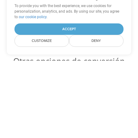
To provide you with the best experience, we use cookies for
personalization, analytics, and ads. By using our site, you agree
to
our cookie policy
.
ACCEPT
CUSTOMIZE
DENY
Otras opciones de conversión
de PowerPoint
ODP Código para convertir DOC
DOC:
Microsoft Word Binary Format
ODP Código para convertir DOT
DOT:
Microsoft Word Template Files
ODP Código para convertir DOCX