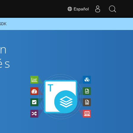
Español
 SDK
ón
és