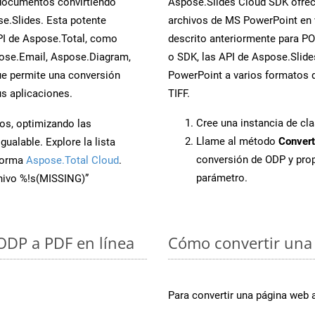
 documentos convirtiendo
Aspose.Slides Cloud SDK ofrece
e.Slides. Esta potente
archivos de MS PowerPoint en 
PI de Aspose.Total, como
descrito anteriormente para POT
ose.Email, Aspose.Diagram,
o SDK, las API de Aspose.Slides
e permite una conversión
PowerPoint a varios formatos d
s aplicaciones.
TIFF.
Cree una instancia de cl
os, optimizando las
Llame al método
Convert
ualable. Explore la lista
conversión de ODP y pro
aforma
Aspose.Total Cloud
.
parámetro.
chivo %!s(MISSING)”
 ODP a PDF en línea
Cómo convertir una
Para convertir una página web 