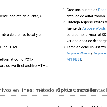
Cree una cuenta en
Dash
iente, secreto de cliente, URL
detalles de autorización
Obtenga Aspose.Words y 
fuente de
Aspose.Words 
mbre de archivo local y el
para compilar/usar el SD
ver opciones de descarga
ODP a HTML.
También eche un vistazo 
Aspose.Words
y
Aspose.
aveFormat como POTX
API REST
.
ara convertir el archivo HTML
vos en línea: método rápido y sencillo
Convertir presentac