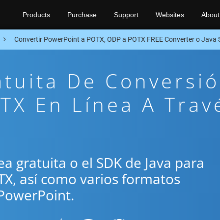
Products
Purchase
Support
Websites
About
Convertir PowerPoint a POTX, ODP a POTX FREE Converter o Java
atuita De Conversi
TX En Línea A Trav
nea gratuita o el SDK de Java para
TX, así como varios formatos
PowerPoint.