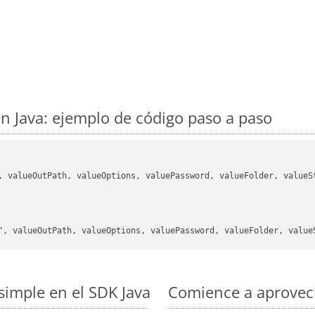
 Java: ejemplo de código paso a paso
, valueOutPath, valueOptions, valuePassword, valueFolder, valueSt
"
simple en el SDK Java
Comience a aprovech