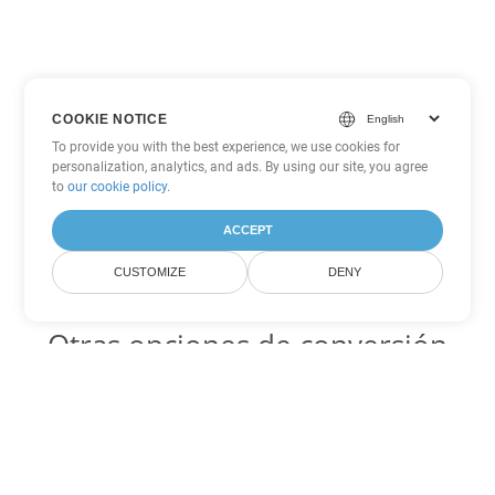
COOKIE NOTICE
To provide you with the best experience, we use cookies for
personalization, analytics, and ads. By using our site, you agree
to
our cookie policy
.
ACCEPT
CUSTOMIZE
DENY
Otras opciones de conversión
de PowerPoint
ODP Código para convertir DOC
DOC:
Microsoft Word Binary Format