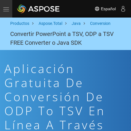
Español
Toggle navigation
Productos
Aspose.Total
Java
Conversion
Convertir PowerPoint a TSV, ODP a TSV
FREE Converter o Java SDK
Aplicación
Gratuita De
Conversión De
ODP To TSV En
Línea A Través