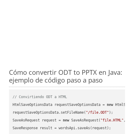
Cómo convertir ODT to PPTX en Java:
ejemplo de código paso a paso
// Convirtiendo ODT a HTML
HtmlSaveOptionsData requestSaveOptionsData = 
new
 HtmlSaveO
requestSaveOptionsData.setFileName(
"/file.ODT"
);

SaveAsRequest request = 
new
 SaveAsRequest(
"file.HTML"
,req
SaveResponse result = wordsApi.saveAs(request);
