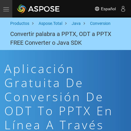
Español
Toggle navigation
Productos
Aspose.Total
Java
Conversion
Convertir palabra a PPTX, ODT a PPTX
FREE Converter o Java SDK
Aplicación
Gratuita De
Conversión De
ODT To PPTX En
Línea A Través