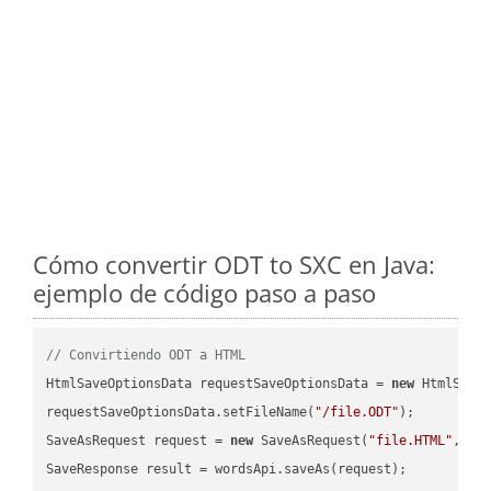
Cómo convertir ODT to SXC en Java:
ejemplo de código paso a paso
// Convirtiendo ODT a HTML
HtmlSaveOptionsData requestSaveOptionsData = 
new
 HtmlSaveO
requestSaveOptionsData.setFileName(
"/file.ODT"
);

SaveAsRequest request = 
new
 SaveAsRequest(
"file.HTML"
,req
SaveResponse result = wordsApi.saveAs(request);
