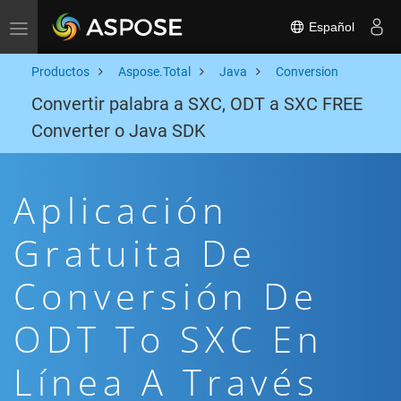
Español
Toggle navigation
Productos
Aspose.Total
Java
Conversion
Convertir palabra a SXC, ODT a SXC FREE
Converter o Java SDK
Aplicación
Gratuita De
Conversión De
ODT To SXC En
Línea A Través