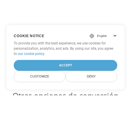
COOKIE NOTICE
To provide you with the best experience, we use cookies for
personalization, analytics, and ads. By using our site, you agree
to
our cookie policy
.
ACCEPT
CUSTOMIZE
DENY
Otras opciones de conversión
de Word
ODT Código para convertir DOC
DOC:
Microsoft Word Binary Format