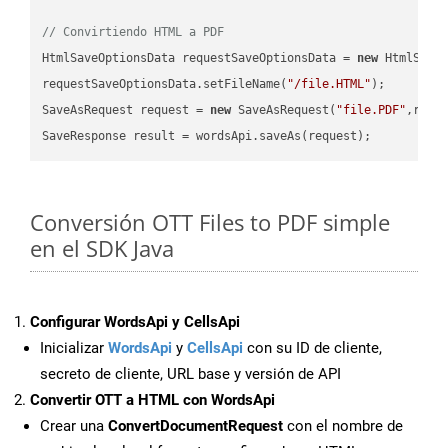
// Convirtiendo HTML a PDF
HtmlSaveOptionsData requestSaveOptionsData = 
new
 HtmlSaveO
requestSaveOptionsData.setFileName(
"/file.HTML"
);

SaveAsRequest request = 
new
 SaveAsRequest(
"file.PDF"
,requ
Conversión OTT Files to PDF simple
en el SDK Java
Configurar WordsApi y CellsApi
Inicializar
WordsApi
y
CellsApi
con su ID de cliente,
secreto de cliente, URL base y versión de API
Convertir OTT a HTML con WordsApi
Crear una
ConvertDocumentRequest
con el nombre de