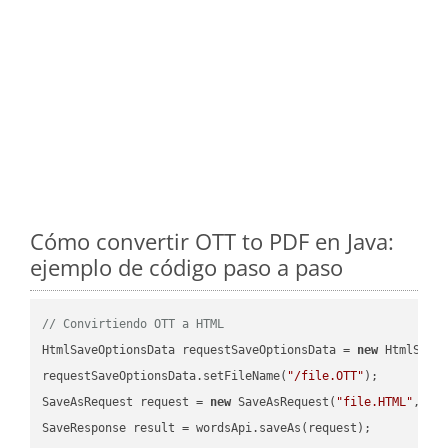
Cómo convertir OTT to PDF en Java:
ejemplo de código paso a paso
// Convirtiendo OTT a HTML
HtmlSaveOptionsData requestSaveOptionsData = 
new
 HtmlSaveO
requestSaveOptionsData.setFileName(
"/file.OTT"
);

SaveAsRequest request = 
new
 SaveAsRequest(
"file.HTML"
,req
SaveResponse result = wordsApi.saveAs(request);
