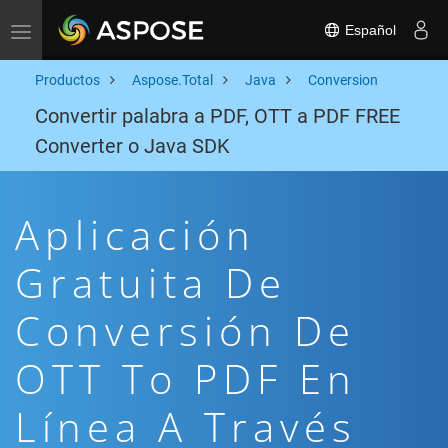
Español
Toggle navigation
Productos
Aspose.Total
Java
Conversion
Convertir palabra a PDF, OTT a PDF FREE
Converter o Java SDK
Aplicación
Gratuita De
Conversión De
OTT To PDF En
Línea A Través