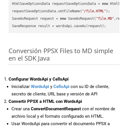
HtmlSaveOptionsData requestSaveOptionsData = 
new
 HtmlSaveO
requestSaveOptionsData.setFileName(
"/file.HTML"
);

SaveAsRequest request = 
new
 SaveAsRequest(
"file.MD"
,reque
Conversión PPSX Files to MD simple
en el SDK Java
Configurar WordsApi y CellsApi
Inicializar
WordsApi
y
CellsApi
con su ID de cliente,
secreto de cliente, URL base y versión de API
Convertir PPSX a HTML con WordsApi
Crear una
ConvertDocumentRequest
con el nombre de
archivo local y el formato configurado en HTML.
Usar WordsApi para convertir el documento PPSX a