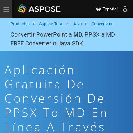
Español
Toggle navigation
Productos
Aspose.Total
Java
Conversion
Convertir PowerPoint a MD, PPSX a MD
FREE Converter o Java SDK
Aplicación
Gratuita De
Conversión De
PPSX To MD En
Línea A Través