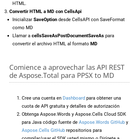
HTML.
Convertir HTML a MD con CellsApi
Inicializar
SaveOption
desde CellsAPI con SaveFormat
como MD
Llamar a
cellsSaveAsPostDocumentSaveAs
para
convertir el archivo HTML al formato
MD
Comience a aprovechar las API REST
de Aspose.Total para PPSX to MD
Cree una cuenta en
Dashboard
para obtener una
cuota de API gratuita y detalles de autorización
Obtenga Aspose.Words y Aspose.Cells Cloud SDK
para Java código fuente de
Aspose.Words GitHub
y
Aspose.Cells GitHub
repositorios para
compilar/usar el SDK usted mismo o Dirígete a