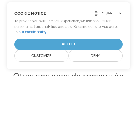
COOKIE NOTICE
To provide you with the best experience, we use cookies for
personalization, analytics, and ads. By using our site, you agree
to
our cookie policy
.
ACCEPT
CUSTOMIZE
DENY
Otras opciones de conversión
de PowerPoint
PPSX Código para convertir DOC
DOC:
Microsoft Word Binary Format
PPSX Código para convertir DOT
DOT:
Microsoft Word Template Files