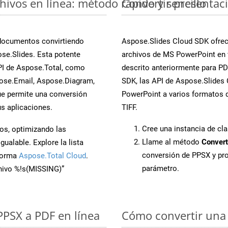
ivos en línea: método rápido y sencillo
Convertir presentac
 documentos convirtiendo
Aspose.Slides Cloud SDK ofrece
se.Slides. Esta potente
archivos de MS PowerPoint en 
PI de Aspose.Total, como
descrito anteriormente para PDF
ose.Email, Aspose.Diagram,
SDK, las API de Aspose.Slides C
e permite una conversión
PowerPoint a varios formatos d
s aplicaciones.
TIFF.
Cree una instancia de cl
os, optimizando las
Llame al método
Convert
ualable. Explore la lista
conversión de PPSX y pr
aforma
Aspose.Total Cloud
.
parámetro.
chivo %!s(MISSING)”
 PPSX a PDF en línea
Cómo convertir una