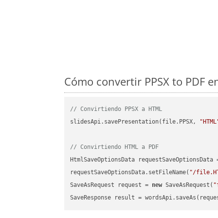
Cómo convertir PPSX to PDF en
// Convirtiendo PPSX a HTML
slidesApi.savePresentation(file.PPSX, 
"HTML
// Convirtiendo HTML a PDF
HtmlSaveOptionsData requestSaveOptionsData 
requestSaveOptionsData.setFileName(
"/file.H
SaveAsRequest request = 
new
 SaveAsRequest(
"