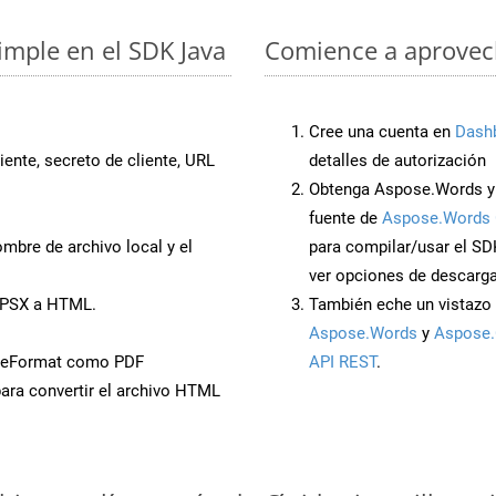
imple en el SDK Java
Comience a aprovech
Cree una cuenta en
Dash
iente, secreto de cliente, URL
detalles de autorización
Obtenga Aspose.Words y 
fuente de
Aspose.Words 
mbre de archivo local y el
para compilar/usar el SD
ver opciones de descarga
PPSX a HTML.
También eche un vistazo 
Aspose.Words
y
Aspose.
veFormat como PDF
API REST
.
ara convertir el archivo HTML