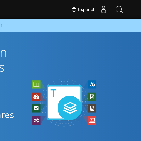
Español
DK
ón
s
ares