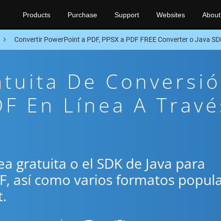
Products
Purchase
Support
Websites
About
Convertir PowerPoint a PDF, PPSX a PDF FREE Converter o Java S
atuita De Conversi
F En Línea A Travé
nea gratuita o el SDK de Java para
DF, así como varios formatos popul
.