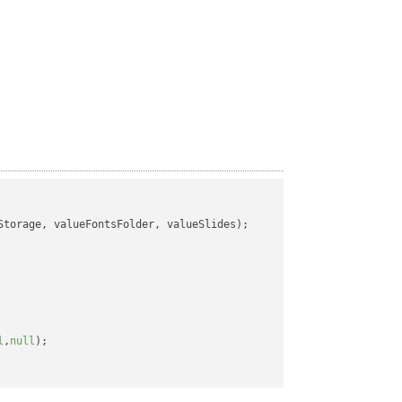
torage, valueFontsFolder, valueSlides);

l
,
null
);
