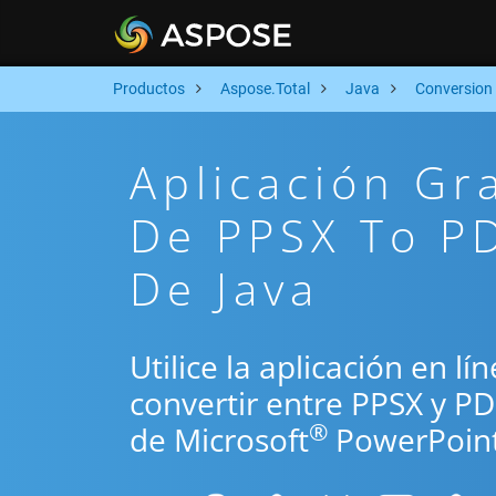
Productos
Aspose.Total
Java
Conversion
Aplicación Gr
De PPSX To PD
De Java
Utilice la aplicación en lí
convertir entre PPSX y P
®
de Microsoft
PowerPoint