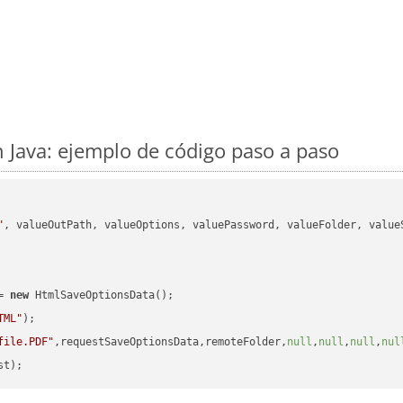
 Java: ejemplo de código paso a paso
"
, valueOutPath, valueOptions, valuePassword, valueFolder, valueS
= 
new
 HtmlSaveOptionsData();

TML"
);

file.PDF"
,requestSaveOptionsData,remoteFolder,
null
,
null
,
null
,
nul