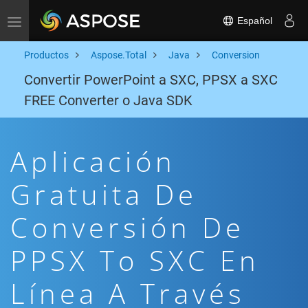
Español
Toggle navigation
Productos
Aspose.Total
Java
Conversion
Convertir PowerPoint a SXC, PPSX a SXC
FREE Converter o Java SDK
Aplicación
Gratuita De
Conversión De
PPSX To SXC En
Línea A Través