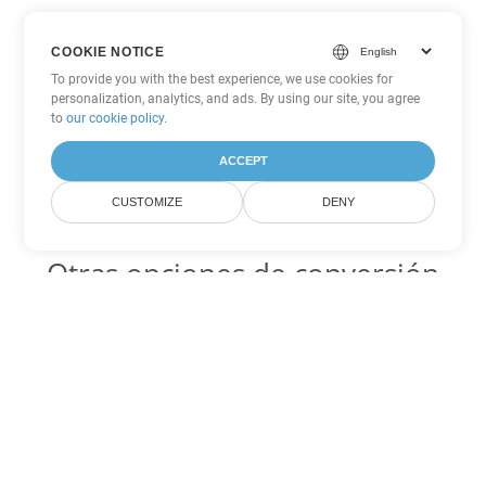
COOKIE NOTICE
To provide you with the best experience, we use cookies for
personalization, analytics, and ads. By using our site, you agree
to
our cookie policy
.
ACCEPT
CUSTOMIZE
DENY
Otras opciones de conversión
de PowerPoint
PPSX Código para convertir DOC
DOC:
Microsoft Word Binary Format
PPSX Código para convertir DOT
DOT:
Microsoft Word Template Files