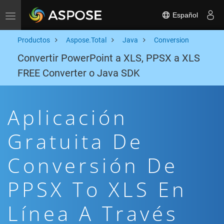
Español
Toggle navigation
Productos
Aspose.Total
Java
Conversion
Convertir PowerPoint a XLS, PPSX a XLS
FREE Converter o Java SDK
Aplicación
Gratuita De
Conversión De
PPSX To XLS En
Línea A Través