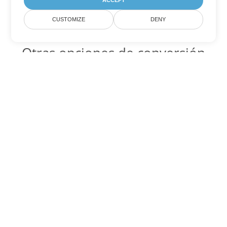
ACCEPT
CUSTOMIZE
DENY
Otras opciones de conversión
de PowerPoint
PPSX Código para convertir DOC
DOC:
Microsoft Word Binary Format
PPSX Código para convertir DOT
DOT:
Microsoft Word Template Files
PPSX Código para convertir DOCX
DOCX:
Office 2007+ Word Document
PPSX Código para convertir DOCM