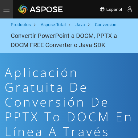
Español
Toggle navigation
Productos
Aspose.Total
Java
Conversion
Convertir PowerPoint a DOCM, PPTX a
DOCM FREE Converter o Java SDK
Aplicación
Gratuita De
Conversión De
PPTX To DOCM En
Línea A Través