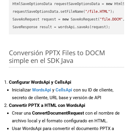
HtmlSaveOptionsData requestSaveOptionsData = 
new
 HtmlSaveO
requestSaveOptionsData.setFileName(
"/file.HTML"
);

SaveAsRequest request = 
new
 SaveAsRequest(
"file.DOCM"
,req
Conversión PPTX Files to DOCM
simple en el SDK Java
Configurar WordsApi y CellsApi
Inicializar
WordsApi
y
CellsApi
con su ID de cliente,
secreto de cliente, URL base y versión de API
Convertir PPTX a HTML con WordsApi
Crear una
ConvertDocumentRequest
con el nombre de
archivo local y el formato configurado en HTML.
Usar WordsApi para convertir el documento PPTX a