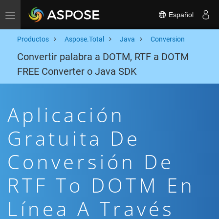
Español
Toggle navigation
Productos
Aspose.Total
Java
Conversion
Convertir palabra a DOTM, RTF a DOTM
FREE Converter o Java SDK
Aplicación
Gratuita De
Conversión De
RTF To DOTM En
Línea A Través