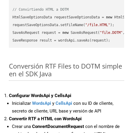
// Convirtiendo HTML a DOTM
HtmlSaveOptionsData requestSaveOptionsData = 
new
 HtmlSaveO
requestSaveOptionsData.setFileName(
"/file.HTML"
);

SaveAsRequest request = 
new
 SaveAsRequest(
"file.DOTM"
,req
Conversión RTF Files to DOTM simple
en el SDK Java
Configurar WordsApi y CellsApi
Inicializar
WordsApi
y
CellsApi
con su ID de cliente,
secreto de cliente, URL base y versión de API
Convertir RTF a HTML con WordsApi
Crear una
ConvertDocumentRequest
con el nombre de