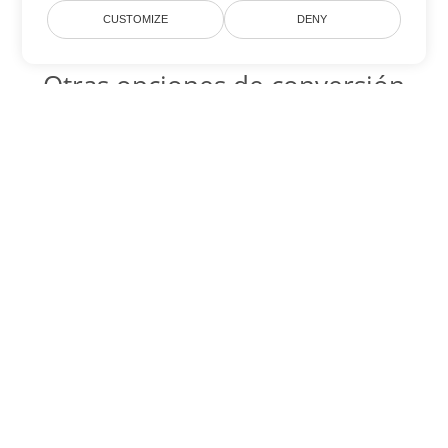
CUSTOMIZE
DENY
Otras opciones de conversión
de Word
RTF Código para convertir DOC
DOC:
Microsoft Word Binary Format
RTF Código para convertir DOT
DOT:
Microsoft Word Template Files
RTF Código para convertir DOCX
DOCX:
Office 2007+ Word Document
RTF Código para convertir DOCM
DOCM:
Microsoft Word 2007 Marco File