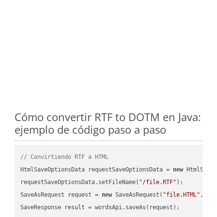
Cómo convertir RTF to DOTM en Java:
ejemplo de código paso a paso
// Convirtiendo RTF a HTML
HtmlSaveOptionsData requestSaveOptionsData = 
new
 HtmlSaveO
requestSaveOptionsData.setFileName(
"/file.RTF"
);

SaveAsRequest request = 
new
 SaveAsRequest(
"file.HTML"
,req
SaveResponse result = wordsApi.saveAs(request);
