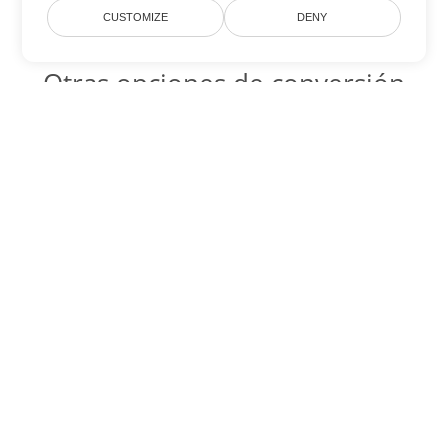
CUSTOMIZE
DENY
Otras opciones de conversión
de Excel
SXC Código para convertir DOC
DOC:
Microsoft Word Binary Format
SXC Código para convertir DOT
DOT:
Microsoft Word Template Files
SXC Código para convertir DOCX
DOCX:
Office 2007+ Word Document
SXC Código para convertir DOCM
DOCM:
Microsoft Word 2007 Marco File