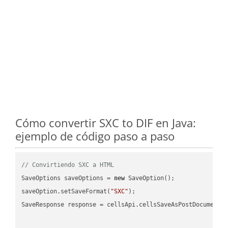
Cómo convertir SXC to DIF en Java:
ejemplo de código paso a paso
// Convirtiendo SXC a HTML
SaveOptions saveOptions = 
new
 SaveOption();

saveOption.setSaveFormat(
"SXC"
);

SaveResponse response = cellsApi.cellsSaveAsPostDocumentS