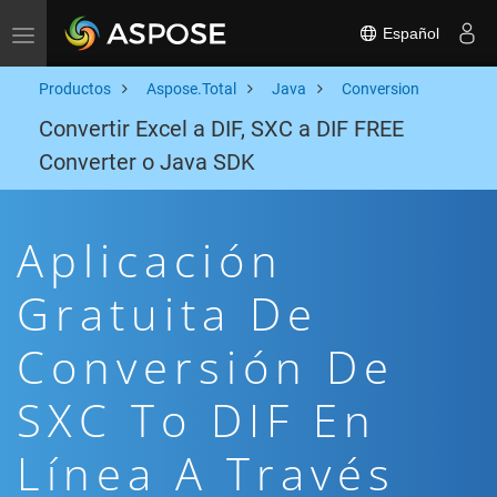
Español
Toggle navigation
Productos
Aspose.Total
Java
Conversion
Convertir Excel a DIF, SXC a DIF FREE
Converter o Java SDK
Aplicación
Gratuita De
Conversión De
SXC To DIF En
Línea A Través