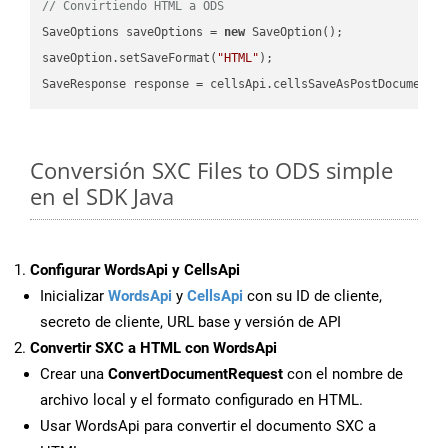
// Convirtiendo HTML a ODS
SaveOptions saveOptions = 
new
 SaveOption();

saveOption.setSaveFormat(
"HTML"
);

SaveResponse response = cellsApi.cellsSaveAsPostDocumentS
Conversión SXC Files to ODS simple
en el SDK Java
Configurar WordsApi y CellsApi
Inicializar
WordsApi
y
CellsApi
con su ID de cliente,
secreto de cliente, URL base y versión de API
Convertir SXC a HTML con WordsApi
Crear una
ConvertDocumentRequest
con el nombre de
archivo local y el formato configurado en HTML.
Usar WordsApi para convertir el documento SXC a