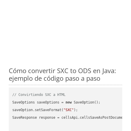
Cómo convertir SXC to ODS en Java:
ejemplo de código paso a paso
// Convirtiendo SXC a HTML
SaveOptions saveOptions = 
new
 SaveOption();

saveOption.setSaveFormat(
"SXC"
);

SaveResponse response = cellsApi.cellsSaveAsPostDocumentS