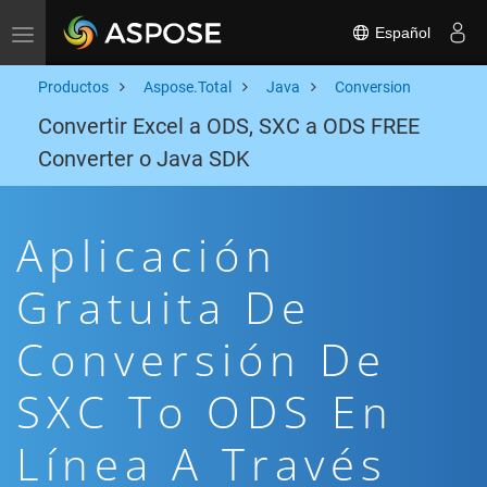
Español
Toggle navigation
Productos
Aspose.Total
Java
Conversion
Convertir Excel a ODS, SXC a ODS FREE
Converter o Java SDK
Aplicación
Gratuita De
Conversión De
SXC To ODS En
Línea A Través