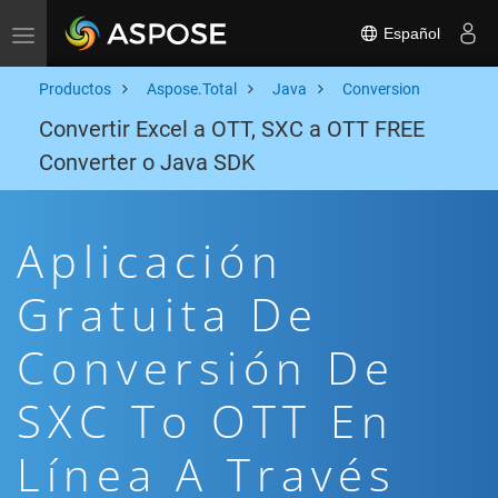
Español
Toggle navigation
Productos
Aspose.Total
Java
Conversion
Convertir Excel a OTT, SXC a OTT FREE
Converter o Java SDK
Aplicación
Gratuita De
Conversión De
SXC To OTT En
Línea A Través