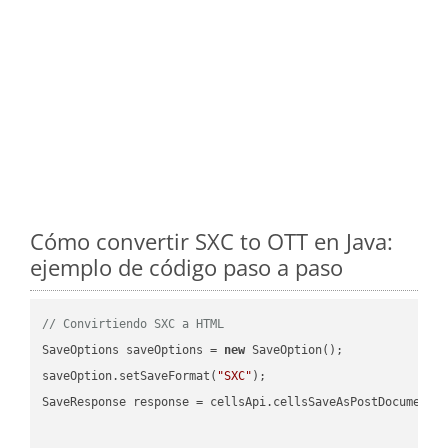
Cómo convertir SXC to OTT en Java:
ejemplo de código paso a paso
// Convirtiendo SXC a HTML
SaveOptions saveOptions = 
new
 SaveOption();

saveOption.setSaveFormat(
"SXC"
);

SaveResponse response = cellsApi.cellsSaveAsPostDocumentS