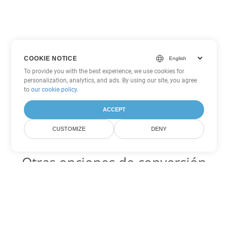
COOKIE NOTICE
To provide you with the best experience, we use cookies for
personalization, analytics, and ads. By using our site, you agree
to
our cookie policy
.
ACCEPT
CUSTOMIZE
DENY
Otras opciones de conversión
de Excel
SXC Código para convertir DOC
DOC:
Microsoft Word Binary Format