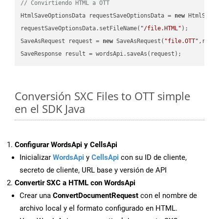
// Convirtiendo HTML a OTT
HtmlSaveOptionsData requestSaveOptionsData = 
new
 HtmlSaveO
requestSaveOptionsData.setFileName(
"/file.HTML"
);

SaveAsRequest request = 
new
 SaveAsRequest(
"file.OTT"
,requ
Conversión SXC Files to OTT simple
en el SDK Java
Configurar WordsApi y CellsApi
Inicializar
WordsApi
y
CellsApi
con su ID de cliente,
secreto de cliente, URL base y versión de API
Convertir SXC a HTML con WordsApi
Crear una
ConvertDocumentRequest
con el nombre de
archivo local y el formato configurado en HTML.