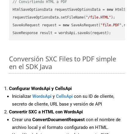
// Convirtiendo HTML a PDF
HtmlSaveOptionsData requestSaveOptionsData = 
new
 HtmlSaveO
requestSaveOptionsData.setFileName(
"/file.HTML"
);

SaveAsRequest request = 
new
 SaveAsRequest(
"file.PDF"
,requ
Conversión SXC Files to PDF simple
en el SDK Java
Configurar WordsApi y CellsApi
Inicializar
WordsApi
y
CellsApi
con su ID de cliente,
secreto de cliente, URL base y versión de API
Convertir SXC a HTML con WordsApi
Crear una
ConvertDocumentRequest
con el nombre de
archivo local y el formato configurado en HTML.