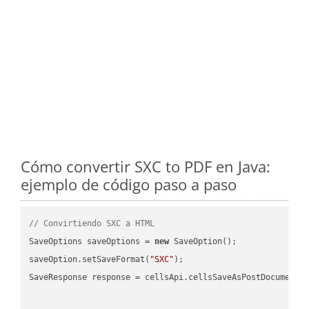
Cómo convertir SXC to PDF en Java:
ejemplo de código paso a paso
// Convirtiendo SXC a HTML
SaveOptions saveOptions = 
new
 SaveOption();

saveOption.setSaveFormat(
"SXC"
);

SaveResponse response = cellsApi.cellsSaveAsPostDocumentS