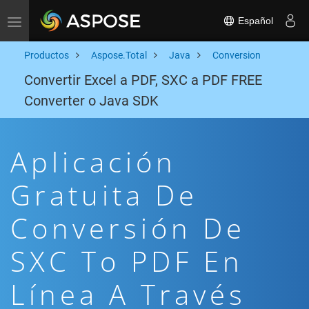
Español
Toggle navigation
Productos
Aspose.Total
Java
Conversion
Convertir Excel a PDF, SXC a PDF FREE
Converter o Java SDK
Aplicación
Gratuita De
Conversión De
SXC To PDF En
Línea A Través