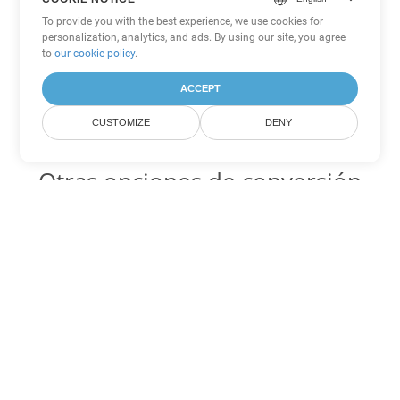
To provide you with the best experience, we use cookies for
personalization, analytics, and ads. By using our site, you agree
to
our cookie policy
.
ACCEPT
CUSTOMIZE
DENY
Otras opciones de conversión
de Excel
SXC Código para convertir DOC
DOC:
Microsoft Word Binary Format
SXC Código para convertir DOT
DOT:
Microsoft Word Template Files
SXC Código para convertir DOCX