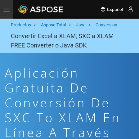
Español
Toggle navigation
Productos
Aspose.Total
Java
Conversion
Convertir Excel a XLAM, SXC a XLAM
FREE Converter o Java SDK
Aplicación
Gratuita De
Conversión De
SXC To XLAM En
Línea A Través