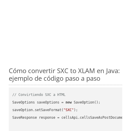
Cómo convertir SXC to XLAM en Java:
ejemplo de código paso a paso
// Convirtiendo SXC a HTML
SaveOptions saveOptions = 
new
 SaveOption();

saveOption.setSaveFormat(
"SXC"
);

SaveResponse response = cellsApi.cellsSaveAsPostDocumentS