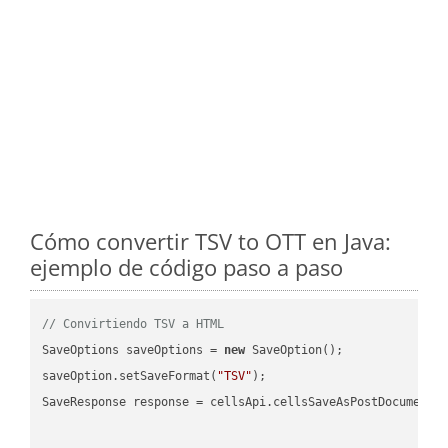
Cómo convertir TSV to OTT en Java:
ejemplo de código paso a paso
// Convirtiendo TSV a HTML
SaveOptions saveOptions = 
new
 SaveOption();

saveOption.setSaveFormat(
"TSV"
);

SaveResponse response = cellsApi.cellsSaveAsPostDocumentS