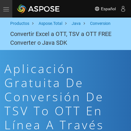
Español
Toggle navigation
Productos
Aspose.Total
Java
Conversion
Convertir Excel a OTT, TSV a OTT FREE
Converter o Java SDK
Aplicación
Gratuita De
Conversión De
TSV To OTT En
Línea A Través