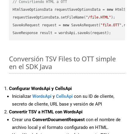
// Convirtiendo HTML a OTT
HtmlSaveOptionsData requestSaveOptionsData = 
new
 HtmlSaveO
requestSaveOptionsData.setFileName(
"/file.HTML"
);

SaveAsRequest request = 
new
 SaveAsRequest(
"file.OTT"
,requ
Conversión TSV Files to OTT simple
en el SDK Java
Configurar WordsApi y CellsApi
Inicializar
WordsApi
y
CellsApi
con su ID de cliente,
secreto de cliente, URL base y versión de API
Convertir TSV a HTML con WordsApi
Crear una
ConvertDocumentRequest
con el nombre de
archivo local y el formato configurado en HTML.