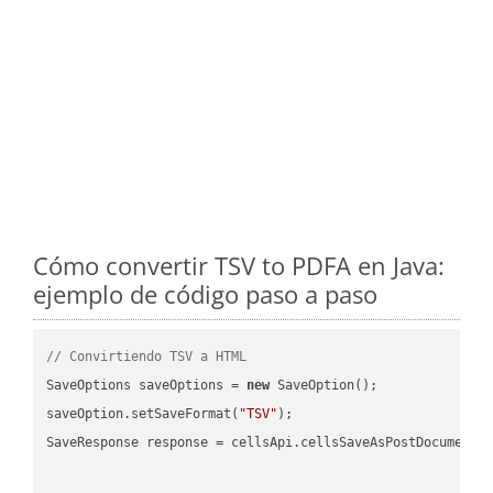
Cómo convertir TSV to PDFA en Java:
ejemplo de código paso a paso
// Convirtiendo TSV a HTML
SaveOptions saveOptions = 
new
 SaveOption();

saveOption.setSaveFormat(
"TSV"
);

SaveResponse response = cellsApi.cellsSaveAsPostDocumentS