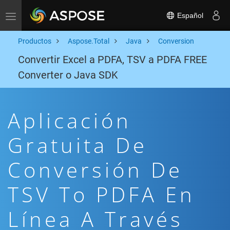
Español
Toggle navigation
Productos
Aspose.Total
Java
Conversion
Convertir Excel a PDFA, TSV a PDFA FREE
Converter o Java SDK
Aplicación
Gratuita De
Conversión De
TSV To PDFA En
Línea A Través