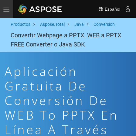
Español
Toggle navigation
Productos
Aspose.Total
Java
Conversion
Convertir Webpage a PPTX, WEB a PPTX
FREE Converter o Java SDK
Aplicación
Gratuita De
Conversión De
WEB To PPTX En
Línea A Través