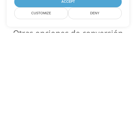
ACCEPT
CUSTOMIZE
DENY
Otras opciones de conversión
de PDF
WEB Código para convertir DOC
DOC:
Microsoft Word Binary Format
WEB Código para convertir DOT
DOT:
Microsoft Word Template Files
WEB Código para convertir DOCX
DOCX:
Office 2007+ Word Document
WEB Código para convertir DOCM