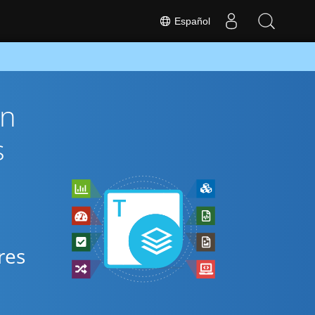
Español
ón
s
res