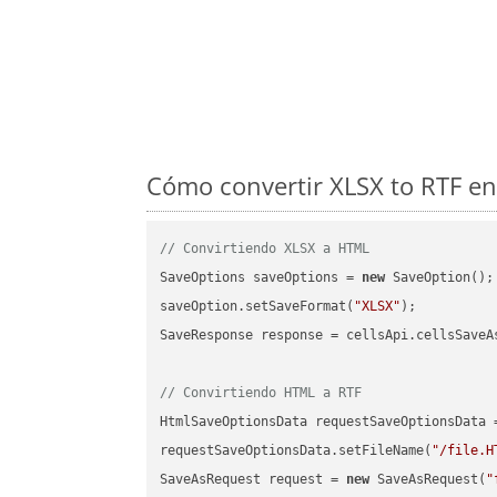
Cómo convertir XLSX to RTF en
// Convirtiendo XLSX a HTML
SaveOptions saveOptions = 
new
 SaveOption();

saveOption.setSaveFormat(
"XLSX"
);

SaveResponse response = cellsApi.cellsSaveA
// Convirtiendo HTML a RTF
HtmlSaveOptionsData requestSaveOptionsData 
requestSaveOptionsData.setFileName(
"/file.H
SaveAsRequest request = 
new
 SaveAsRequest(
"