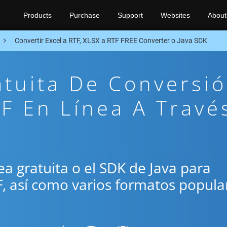
Products
Purchase
Support
Websites
About
Convertir Excel a RTF, XLSX a RTF FREE Converter o Java SDK
atuita De Conversi
F En Línea A Travé
nea gratuita o el SDK de Java para
F, así como varios formatos popula