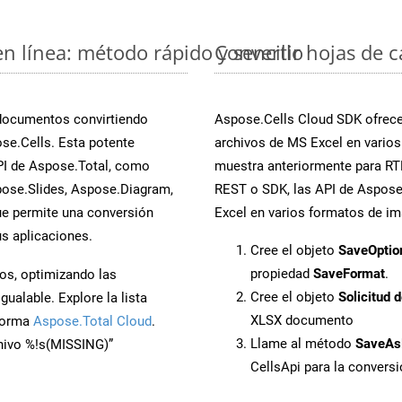
en línea: método rápido y sencillo
Convertir hojas de 
 documentos convirtiendo
Aspose.Cells Cloud SDK ofrece 
se.Cells. Esta potente
archivos de MS Excel en varios
PI de Aspose.Total, como
muestra anteriormente para RTF.
ose.Slides, Aspose.Diagram,
REST o SDK, las API de Aspose.
e permite una conversión
Excel en varios formatos de im
s aplicaciones.
Cree el objeto
SaveOptio
propiedad
SaveFormat
.
os, optimizando las
Cree el objeto
Solicitud 
ualable. Explore la lista
XLSX documento
aforma
Aspose.Total Cloud
.
Llame al método
SaveAs
chivo %!s(MISSING)”
CellsApi para la convers