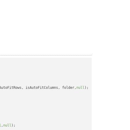
AutoFitRows, isAutoFitColumns, folder,
null
);

l
,
null
);
