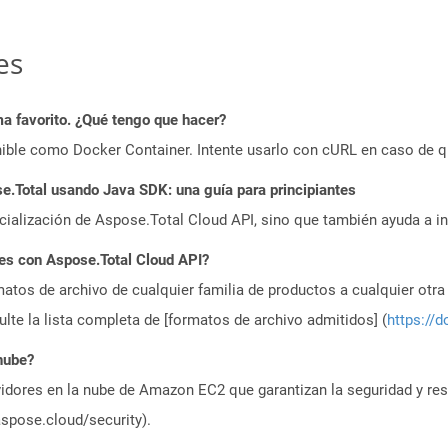
es
a favorito. ¿Qué tengo que hacer?
ible como Docker Container. Intente usarlo con cURL en caso de q
.Total usando Java SDK: una guía para principiantes
icialización de Aspose.Total Cloud API, sino que también ayuda a in
es con Aspose.Total Cloud API?
atos de archivo de cualquier familia de productos a cualquier otr
te la lista completa de [formatos de archivo admitidos] (
https://d
nube?
idores en la nube de Amazon EC2 que garantizan la seguridad y resi
aspose.cloud/security).