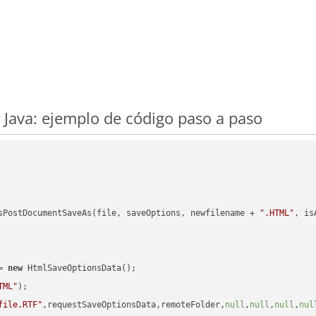
 Java: ejemplo de código paso a paso
sPostDocumentSaveAs(file, saveOptions, newfilename + 
".HTML"
, is
= 
new
 HtmlSaveOptionsData();

TML"
);

file.RTF"
,requestSaveOptionsData,remoteFolder,
null
,
null
,
null
,
nul