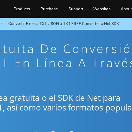
Products
Purchase
Support
Websites
About
Convertir Excel a TXT, JSON a TXT FREE Converter o Net SDK
atuita De Conversi
T En Línea A Travé
ínea gratuita o el SDK de Net para
T, así como varios formatos popul