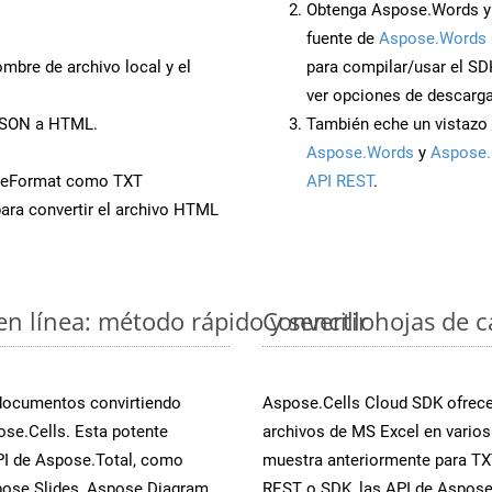
Obtenga Aspose.Words y 
fuente de
Aspose.Words 
mbre de archivo local y el
para compilar/usar el SD
ver opciones de descarga
 JSON a HTML.
También eche un vistazo 
Aspose.Words
y
Aspose.
veFormat como TXT
API REST
.
ara convertir el archivo HTML
en línea: método rápido y sencillo
Convertir hojas de 
 documentos convirtiendo
Aspose.Cells Cloud SDK ofrece 
se.Cells. Esta potente
archivos de MS Excel en varios
PI de Aspose.Total, como
muestra anteriormente para TXT.
ose.Slides, Aspose.Diagram,
REST o SDK, las API de Aspose.