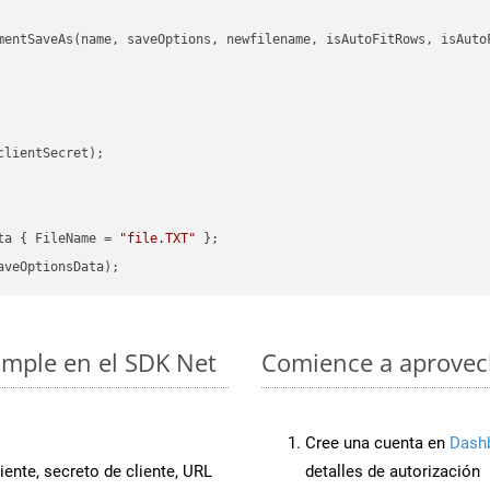
mentSaveAs(name, saveOptions, newfilename, isAutoFitRows, isAutoF
clientSecret);

ta { FileName = 
"file.TXT"
imple en el SDK Net
Comience a aprovech
Cree una cuenta en
Dash
iente, secreto de cliente, URL
detalles de autorización