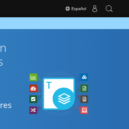
Español
ón
s
ares