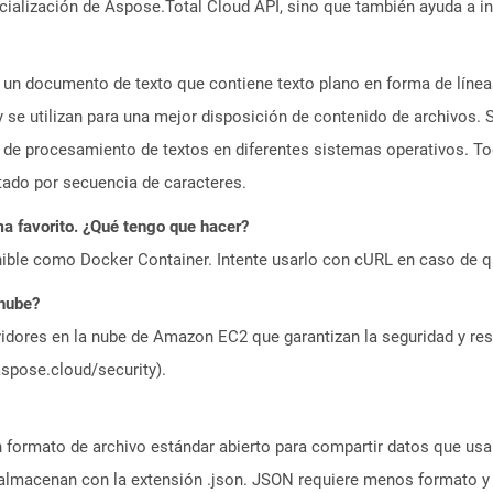
icialización de Aspose.Total Cloud API, sino que también ayuda a in
a un documento de texto que contiene texto plano en forma de líne
 se utilizan para una mejor disposición de contenido de archivos.
n de procesamiento de textos en diferentes sistemas operativos. To
tado por secuencia de caracteres.
a favorito. ¿Qué tengo que hacer?
ible como Docker Container. Intente usarlo con cURL en caso de q
 nube?
idores en la nube de Amazon EC2 que garantizan la seguridad y resi
aspose.cloud/security).
 formato de archivo estándar abierto para compartir datos que usa
 almacenan con la extensión .json. JSON requiere menos formato y