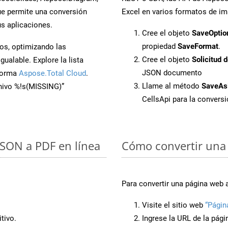
e permite una conversión
Excel en varios formatos de im
s aplicaciones.
Cree el objeto
SaveOptio
propiedad
SaveFormat
.
os, optimizando las
Cree el objeto
Solicitud 
ualable. Explore la lista
JSON documento
aforma
Aspose.Total Cloud
.
Llame al método
SaveAs
chivo %!s(MISSING)”
CellsApi para la conver
 JSON a PDF en línea
Cómo convertir una 
Para convertir una página web 
Visite el sitio web
“Págin
tivo.
Ingrese la URL de la pág