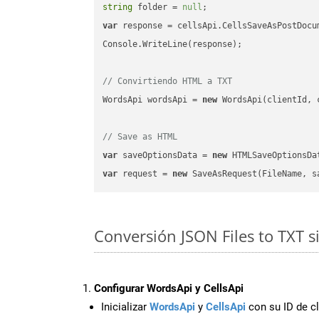
string
 folder = 
null
var
 response = cellsApi.CellsSaveAsPostDocu
Console.WriteLine(response);

// Convirtiendo HTML a TXT
WordsApi wordsApi = 
new
 WordsApi(clientId, 
// Save as HTML
var
 saveOptionsData = 
new
 HTMLSaveOptionsDa
var
 request = 
new
Conversión JSON Files to TXT s
Configurar WordsApi y CellsApi
Inicializar
WordsApi
y
CellsApi
con su ID de cl