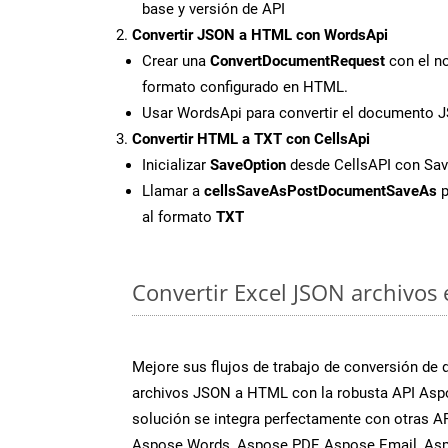
base y versión de API
Convertir JSON a HTML con WordsApi
Crear una
ConvertDocumentRequest
con el no
formato configurado en HTML.
Usar WordsApi para convertir el documento
Convertir HTML a TXT con CellsApi
Inicializar
SaveOption
desde CellsAPI con Sa
Llamar a
cellsSaveAsPostDocumentSaveAs
p
al formato
TXT
Convertir Excel JSON archivos 
Mejore sus flujos de trabajo de conversión de
archivos JSON a HTML con la robusta API Aspo
solución se integra perfectamente con otras A
Aspose.Words, Aspose.PDF, Aspose.Email, Asp