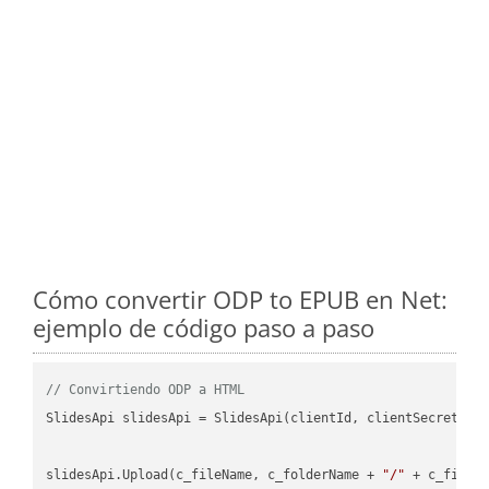
Cómo convertir ODP to EPUB en Net:
ejemplo de código paso a paso
// Convirtiendo ODP a HTML
SlidesApi slidesApi = SlidesApi(clientId, clientSecret);

slidesApi.Upload(c_fileName, c_folderName + 
"/"
 + c_fileNa