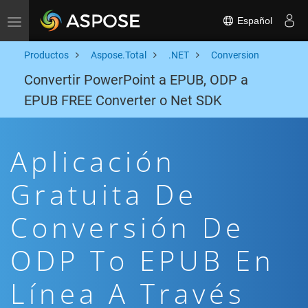
Español
Toggle navigation
Productos
Aspose.Total
.NET
Conversion
Convertir PowerPoint a EPUB, ODP a
EPUB FREE Converter o Net SDK
Aplicación
Gratuita De
Conversión De
ODP To EPUB En
Línea A Través