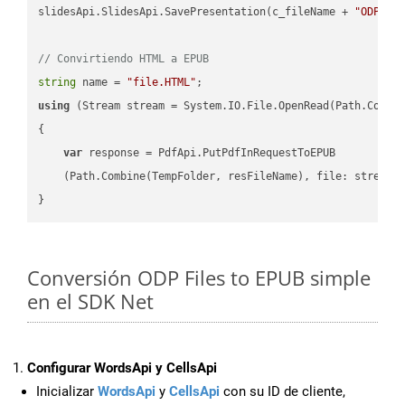
slidesApi.SlidesApi.SavePresentation(c_fileName + 
"ODP"
, 
// Convirtiendo HTML a EPUB
string
 name = 
"file.HTML"
using
 (Stream stream = System.IO.File.OpenRead(Path.Combin
{

var
 response = PdfApi.PutPdfInRequestToEPUB

    (Path.Combine(TempFolder, resFileName), file: stream);
Conversión ODP Files to EPUB simple
en el SDK Net
Configurar WordsApi y CellsApi
Inicializar
WordsApi
y
CellsApi
con su ID de cliente,