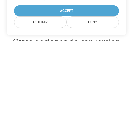
ACCEPT
CUSTOMIZE
DENY
Otras opciones de conversión
de PowerPoint
ODP Código para convertir DOC
DOC:
Microsoft Word Binary Format
ODP Código para convertir DOT
DOT:
Microsoft Word Template Files
ODP Código para convertir DOCX
DOCX:
Office 2007+ Word Document