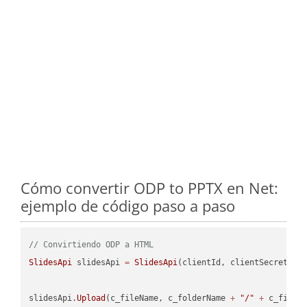
Cómo convertir ODP to PPTX en Net:
ejemplo de código paso a paso
// Convirtiendo ODP a HTML
SlidesApi
 slidesApi 
=
SlidesApi
(clientId, clientSecret);

slidesApi.
Upload
(c_fileName, c_folderName 
+
"/"
+
 c_fileNa