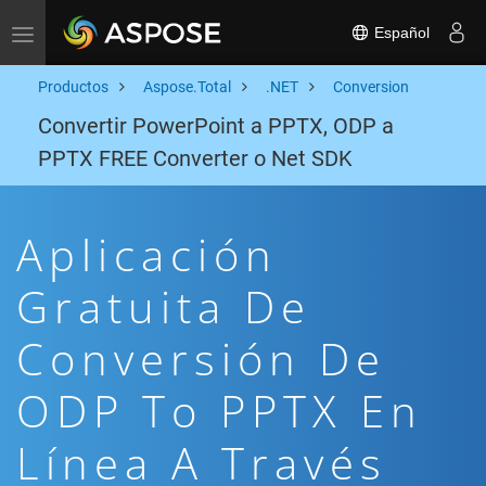
Español
Toggle navigation
Productos
Aspose.Total
.NET
Conversion
Convertir PowerPoint a PPTX, ODP a
PPTX FREE Converter o Net SDK
Aplicación
Gratuita De
Conversión De
ODP To PPTX En
Línea A Través