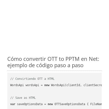
Cómo convertir OTT to PPTM en Net:
ejemplo de código paso a paso
// Convirtiendo OTT a HTML
WordsApi wordsApi = 
new
 WordsApi(clientId, clientSecret);

// Save as HTML
var
 saveOptionsData = 
new
 OTTSaveOptionsData { FileName =