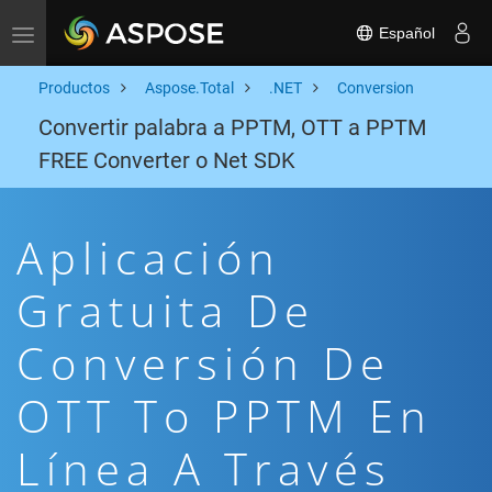
Español
Toggle navigation
Productos
Aspose.Total
.NET
Conversion
Convertir palabra a PPTM, OTT a PPTM
FREE Converter o Net SDK
Aplicación
Gratuita De
Conversión De
OTT To PPTM En
Línea A Través