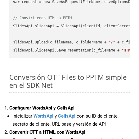
var
 request = 
new
 SaveAsRequest(FileName, saveOptionsData)
// Convirtiendo HTML a PPTM
SlidesApi slidesApi = SlidesApi(clientId, clientSecret);

slidesApi.Upload(c_fileName, c_folderName + 
"/"
 + c_fileNa
slidesApi.SlidesApi.SavePresentation(c_fileName + 
"HTML"
,
Conversión OTT Files to PPTM simple
en el SDK Net
Configurar WordsApi y CellsApi
Inicializar
WordsApi
y
CellsApi
con su ID de cliente,
secreto de cliente, URL base y versión de API
Convertir OTT a HTML con WordsApi