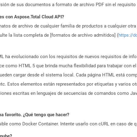
ión de sus documentos a formato de archivo PDF sin el requisito
es con Aspose.Total Cloud API?
atos de archivo de cualquier familia de productos a cualquier otr
te la lista completa de [formatos de archivo admitidos] (
https://d
 ha evolucionado con los requisitos de nuevos requisitos de inf
ce como HTML 5 que brinda mucha flexibilidad para trabajar con e
 pueden cargar desde el sistema local. Cada página HTML está co
etc. Estos elementos están representados por etiquetas y varios o
aciones escritas en lenguajes de secuencias de comandos como Java
a favorito. ¿Qué tengo que hacer?
ible como Docker Container. Intente usarlo con cURL en caso de q
 nube?