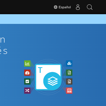
Español
ón
és