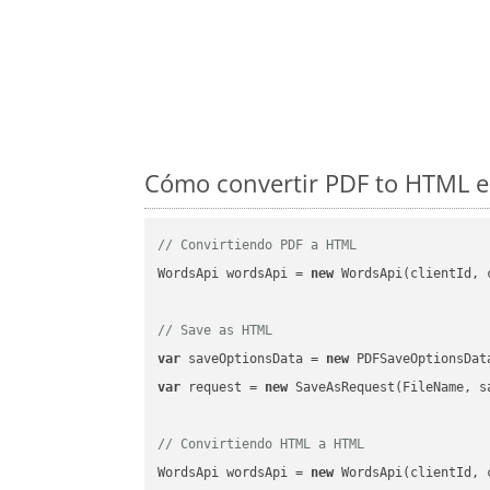
Cómo convertir PDF to HTML en
// Convirtiendo PDF a HTML
WordsApi wordsApi = 
new
 WordsApi(clientId, 
// Save as HTML
var
 saveOptionsData = 
new
 PDFSaveOptionsDat
var
 request = 
new
 SaveAsRequest(FileName, sa
// Convirtiendo HTML a HTML
WordsApi wordsApi = 
new
 WordsApi(clientId, 