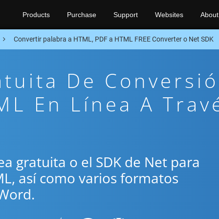
Products
Purchase
Support
Websites
About
Convertir palabra a HTML, PDF a HTML FREE Converter o Net SDK
atuita De Conversi
ML En Línea A Trav
ínea gratuita o el SDK de Net para
ML, así como varios formatos
Word.