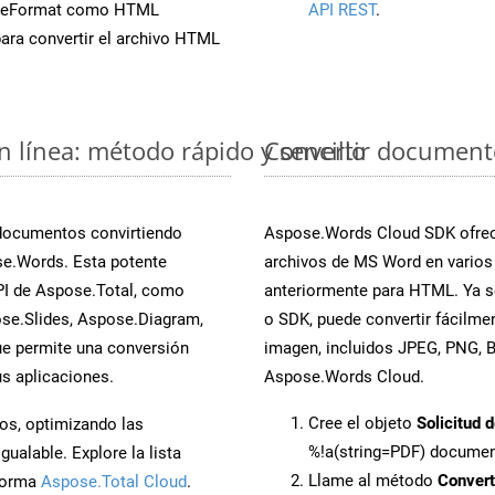
aveFormat como HTML
API REST
.
ara convertir el archivo HTML
 línea: método rápido y sencillo
Convertir document
 documentos convirtiendo
Aspose.Words Cloud SDK ofrece
se.Words. Esta potente
archivos de MS Word en varios
PI de Aspose.Total, como
anteriormente para HTML. Ya se
se.Slides, Aspose.Diagram,
o SDK, puede convertir fácilm
e permite una conversión
imagen, incluidos JPEG, PNG, BM
s aplicaciones.
Aspose.Words Cloud.
Cree el objeto
Solicitud 
os, optimizando las
%!a(string=PDF) docume
ualable. Explore la lista
Llame al método
Conver
aforma
Aspose.Total Cloud
.