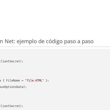
 Net: ejemplo de código paso a paso
clientSecret);

a { FileName = 
"file.HTML"
veOptionsData);

clientSecret);
