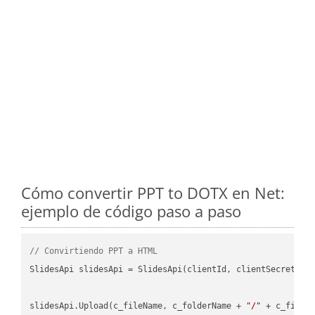
Cómo convertir PPT to DOTX en Net:
ejemplo de código paso a paso
// Convirtiendo PPT a HTML
SlidesApi slidesApi = SlidesApi(clientId, clientSecret);

slidesApi.Upload(c_fileName, c_folderName + 
"/"
 + c_fileNa