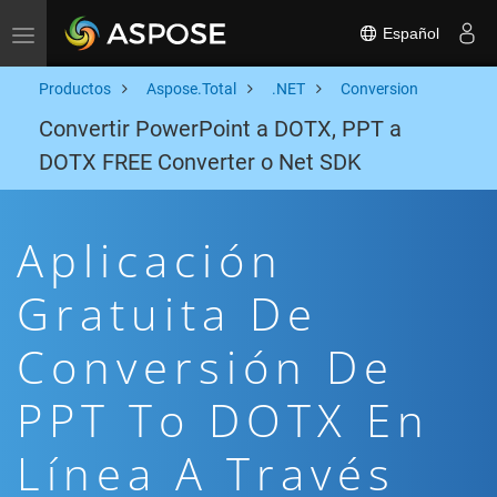
Español
Toggle navigation
Productos
Aspose.Total
.NET
Conversion
Convertir PowerPoint a DOTX, PPT a
DOTX FREE Converter o Net SDK
Aplicación
Gratuita De
Conversión De
PPT To DOTX En
Línea A Través