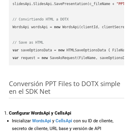
slidesApi.SlidesApi.SavePresentation(c_fileName + 
"PPT"
, 
// Convirtiendo HTML a DOTX
WordsApi wordsApi = 
new
 WordsApi(clientId, clientSecret);

// Save as HTML
var
 saveOptionsData = 
new
 HTMLSaveOptionsData { FileName 
var
 request = 
new
Conversión PPT Files to DOTX simple
en el SDK Net
Configurar WordsApi y CellsApi
Inicializar
WordsApi
y
CellsApi
con su ID de cliente,
secreto de cliente, URL base y versión de API