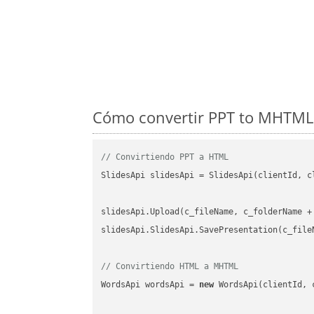
Cómo convertir PPT to MHTML 
// Convirtiendo PPT a HTML
SlidesApi slidesApi = SlidesApi(clientId, cl
slidesApi.Upload(c_fileName, c_folderName +
slidesApi.SlidesApi.SavePresentation(c_file
// Convirtiendo HTML a MHTML
WordsApi wordsApi = 
new
 WordsApi(clientId, 