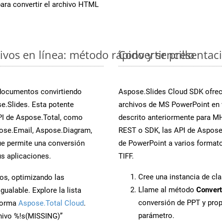
ara convertir el archivo HTML
vos en línea: método rápido y sencillo
Convertir presentac
 documentos convirtiendo
Aspose.Slides Cloud SDK ofrece
e.Slides. Esta potente
archivos de MS PowerPoint en 
PI de Aspose.Total, como
descrito anteriormente para MH
ose.Email, Aspose.Diagram,
REST o SDK, las API de Aspose.
e permite una conversión
de PowerPoint a varios formato
s aplicaciones.
TIFF.
Cree una instancia de cl
os, optimizando las
Llame al método
Convert
ualable. Explore la lista
conversión de PPT y pro
aforma
Aspose.Total Cloud
.
parámetro.
chivo %!s(MISSING)”