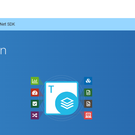
 Net SDK
ón