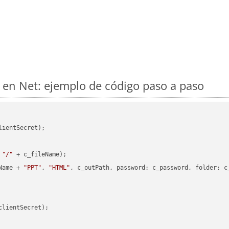
en Net: ejemplo de código paso a paso
ientSecret);

 
"/"
 + c_fileName);

Name + 
"PPT"
, 
"HTML"
, c_outPath, 
password
: c_password, 
folder
: c
clientSecret);
