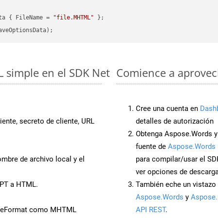
ta { FileName = 
"file.MHTML"
 simple en el SDK Net
Comience a aprovech
Cree una cuenta en
Dash
iente, secreto de cliente, URL
detalles de autorización
Obtenga Aspose.Words y 
fuente de
Aspose.Words 
mbre de archivo local y el
para compilar/usar el SD
ver opciones de descarga
PPT a HTML.
También eche un vistazo 
Aspose.Words
y
Aspose.
aveFormat como MHTML
API REST
.