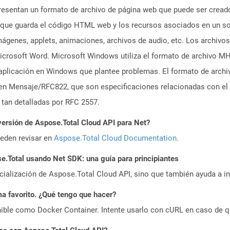
sentan un formato de archivo de página web que puede ser creado 
ue guarda el código HTML web y los recursos asociados en un sol
ágenes, applets, animaciones, archivos de audio, etc. Los archiv
Microsoft Word. Microsoft Windows utiliza el formato de archivo 
 aplicación en Windows que plantee problemas. El formato de archi
s en Mensaje/RFC822, que son especificaciones relacionadas con el 
 tan detalladas por RFC 2557.
versión de Aspose.Total Cloud API para Net?
ueden revisar en
Aspose.Total Cloud Documentation
.
Total usando Net SDK: una guía para principiantes
icialización de Aspose.Total Cloud API, sino que también ayuda a in
a favorito. ¿Qué tengo que hacer?
ible como Docker Container. Intente usarlo con cURL en caso de q