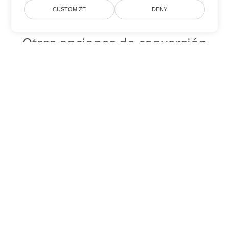
CUSTOMIZE
DENY
Otras opciones de conversión
de PowerPoint
PPT Código para convertir DOC
DOC:
Microsoft Word Binary Format
PPT Código para convertir DOT
DOT:
Microsoft Word Template Files
PPT Código para convertir DOCX
DOCX:
Office 2007+ Word Document
PPT Código para convertir DOCM
DOCM:
Microsoft Word 2007 Marco File