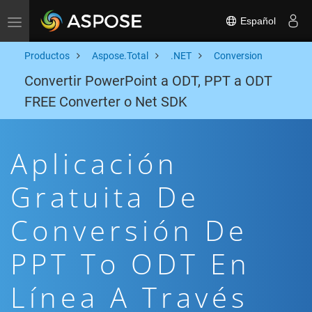
Español
Toggle navigation
Productos
Aspose.Total
.NET
Conversion
Convertir PowerPoint a ODT, PPT a ODT
FREE Converter o Net SDK
Aplicación
Gratuita De
Conversión De
PPT To ODT En
Línea A Través