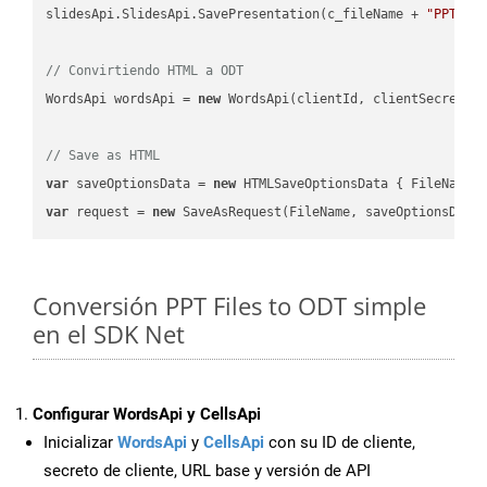
slidesApi.SlidesApi.SavePresentation(c_fileName + 
"PPT"
, 
// Convirtiendo HTML a ODT
WordsApi wordsApi = 
new
 WordsApi(clientId, clientSecret);

// Save as HTML
var
 saveOptionsData = 
new
 HTMLSaveOptionsData { FileName 
var
 request = 
new
Conversión PPT Files to ODT simple
en el SDK Net
Configurar WordsApi y CellsApi
Inicializar
WordsApi
y
CellsApi
con su ID de cliente,
secreto de cliente, URL base y versión de API