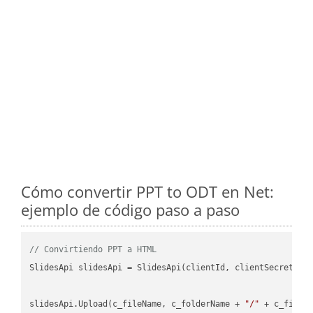
Cómo convertir PPT to ODT en Net:
ejemplo de código paso a paso
// Convirtiendo PPT a HTML
SlidesApi slidesApi = SlidesApi(clientId, clientSecret);

slidesApi.Upload(c_fileName, c_folderName + 
"/"
 + c_fileNa