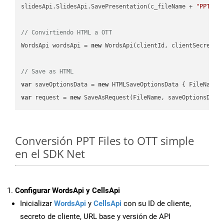
slidesApi.SlidesApi.SavePresentation(c_fileName + 
"PPT"
, 
// Convirtiendo HTML a OTT
WordsApi wordsApi = 
new
 WordsApi(clientId, clientSecret);

// Save as HTML
var
 saveOptionsData = 
new
 HTMLSaveOptionsData { FileName 
var
 request = 
new
Conversión PPT Files to OTT simple
en el SDK Net
Configurar WordsApi y CellsApi
Inicializar
WordsApi
y
CellsApi
con su ID de cliente,
secreto de cliente, URL base y versión de API