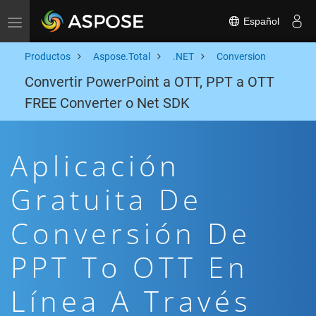
Español
Toggle navigation
Productos
Aspose.Total
.NET
Conversion
Convertir PowerPoint a OTT, PPT a OTT
FREE Converter o Net SDK
Aplicación
Gratuita De
Conversión De
PPT To OTT En
Línea A Través