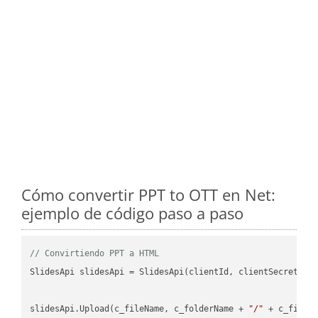
Cómo convertir PPT to OTT en Net:
ejemplo de código paso a paso
// Convirtiendo PPT a HTML
SlidesApi slidesApi = SlidesApi(clientId, clientSecret);

slidesApi.Upload(c_fileName, c_folderName + 
"/"
 + c_fileNa