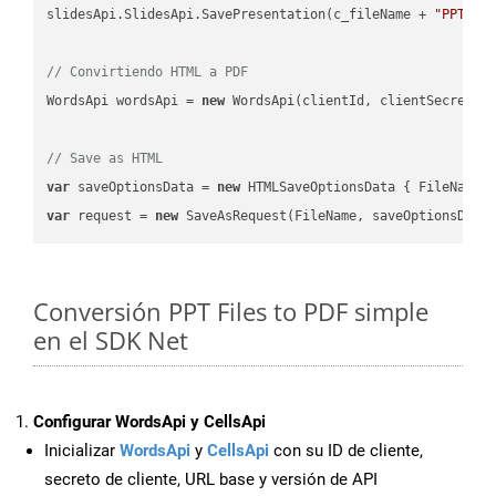
slidesApi.SlidesApi.SavePresentation(c_fileName + 
"PPT"
, 
// Convirtiendo HTML a PDF
WordsApi wordsApi = 
new
 WordsApi(clientId, clientSecret);

// Save as HTML
var
 saveOptionsData = 
new
 HTMLSaveOptionsData { FileName 
var
 request = 
new
Conversión PPT Files to PDF simple
en el SDK Net
Configurar WordsApi y CellsApi
Inicializar
WordsApi
y
CellsApi
con su ID de cliente,
secreto de cliente, URL base y versión de API