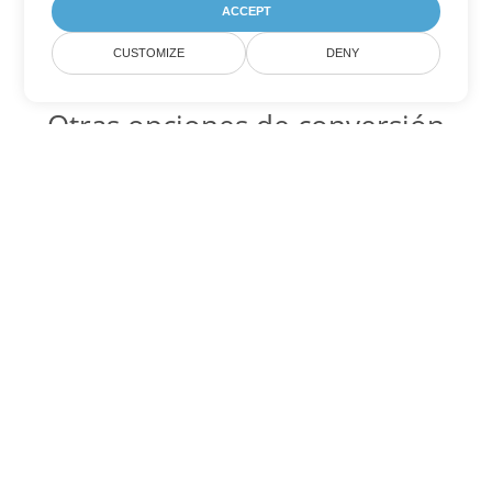
ACCEPT
CUSTOMIZE
DENY
Otras opciones de conversión
de PowerPoint
PPT Código para convertir DOC
DOC:
Microsoft Word Binary Format
PPT Código para convertir DOT
DOT:
Microsoft Word Template Files
PPT Código para convertir DOCX
DOCX:
Office 2007+ Word Document
PPT Código para convertir DOCM