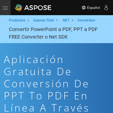
Español
Toggle navigation
Productos
Aspose.Total
.NET
Conversion
Convertir PowerPoint a PDF, PPT a PDF
FREE Converter o Net SDK
Aplicación
Gratuita De
Conversión De
PPT To PDF En
Línea A Través