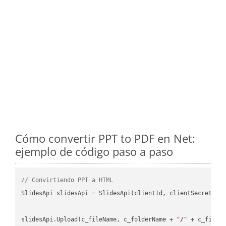
Cómo convertir PPT to PDF en Net:
ejemplo de código paso a paso
// Convirtiendo PPT a HTML
SlidesApi slidesApi = SlidesApi(clientId, clientSecret);

slidesApi.Upload(c_fileName, c_folderName + 
"/"
 + c_fileNa