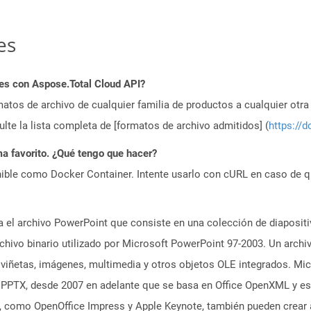
es
es con Aspose.Total Cloud API?
atos de archivo de cualquier familia de productos a cualquier otr
te la lista completa de [formatos de archivo admitidos] (
https://d
a favorito. ¿Qué tengo que hacer?
ible como Docker Container. Intente usarlo con cURL en caso de q
a el archivo PowerPoint que consiste en una colección de diaposi
rchivo binario utilizado por Microsoft PowerPoint 97-2003. Un arch
viñetas, imágenes, multimedia y otros objetos OLE integrados. Mic
PTX, desde 2007 en adelante que se basa en Office OpenXML y es d
, como OpenOffice Impress y Apple Keynote, también pueden crear 