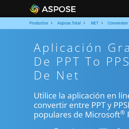
Productos
Aspose.Total
.NET
Conversion
Aplicación Gr
De PPT To PPS
De Net
Utilice la aplicación en l
convertir entre PPT y PP
®
populares de Microsoft