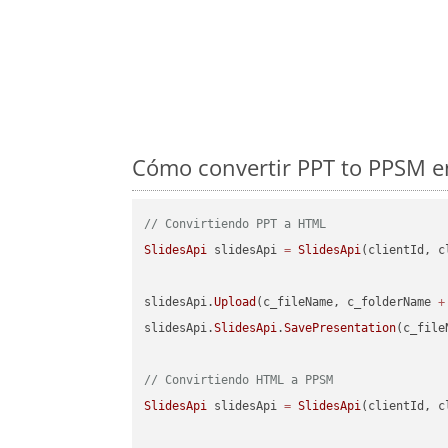
Cómo convertir PPT to PPSM en
// Convirtiendo PPT a HTML
SlidesApi
 slidesApi 
=
SlidesApi
(clientId, c
slidesApi.
Upload
(c_fileName, c_folderName 
+
slidesApi.
SlidesApi
.
SavePresentation
(c_file
// Convirtiendo HTML a PPSM
SlidesApi
 slidesApi 
=
SlidesApi
(clientId, c