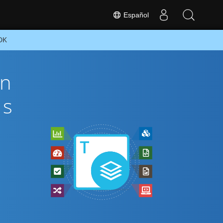
Español
SDK
ón
és