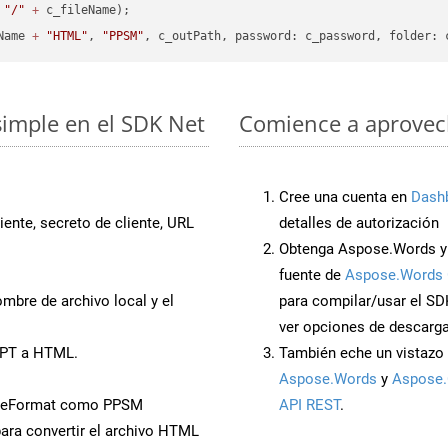
"/"
+
 c_fileName);

Name 
+
"HTML"
, 
"PPSM"
simple en el SDK Net
Comience a aprovech
Cree una cuenta en
Dash
iente, secreto de cliente, URL
detalles de autorización
Obtenga Aspose.Words y 
fuente de
Aspose.Words 
mbre de archivo local y el
para compilar/usar el SD
ver opciones de descarga
PPT a HTML.
También eche un vistazo 
Aspose.Words
y
Aspose.
aveFormat como PPSM
API REST
.
ara convertir el archivo HTML