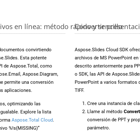
vos en línea: método rápido y sencillo
Convertir presentac
 documentos convirtiendo
Aspose.Slides Cloud SDK ofrece
e.Slides. Esta potente
archivos de MS PowerPoint en 
PI de Aspose.Total, como
descrito anteriormente para PPS
ose.Email, Aspose.Diagram,
o SDK, las API de Aspose.Slides
e permite una conversión
PowerPoint a varios formatos d
s aplicaciones.
TIFF.
Cree una instancia de cl
os, optimizando las
Llame al método
Convert
ualable. Explore la lista
conversión de PPT y pro
aforma
Aspose.Total Cloud
.
parámetro.
chivo %!s(MISSING)”