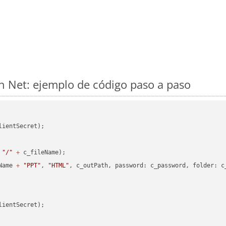
 Net: ejemplo de código paso a paso
lientSecret);

"/"
+
 c_fileName);

Name 
+
"PPT"
, 
"HTML"
, c_outPath, password: c_password, folder: c_
lientSecret);
