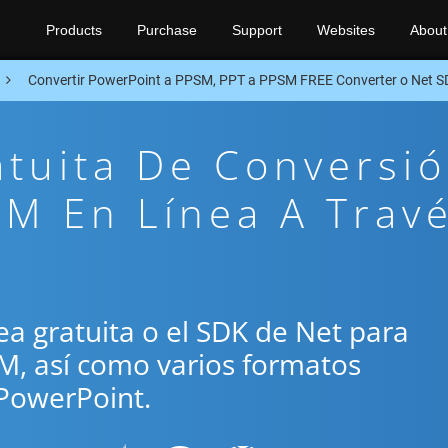
Products
Purchase
Support
Websites
About
Convertir PowerPoint a PPSM, PPT a PPSM FREE Converter o Net 
atuita De Conversi
M En Línea A Trav
ínea gratuita o el SDK de Net para
SM, así como varios formatos
PowerPoint.