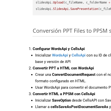
slidesApi.
Upload
(c_fileName, c_folderName 
+
slidesApi.
SlidesApi
.
SavePresentation
(c_file
Conversión PPT Files to PPSM 
Configurar WordsApi y CellsApi
Inicializar
WordsApi
y
CellsApi
con su ID de cl
base y versión de API
Convertir PPT a HTML con WordsApi
Crear una
ConvertDocumentRequest
con el no
formato configurado en HTML.
Usar WordsApi para convertir el documento 
Convertir HTML a PPSM con CellsApi
Inicializar
SaveOption
desde CellsAPI con S
Llamar a
cellsSaveAsPostDocumentSaveAs
p