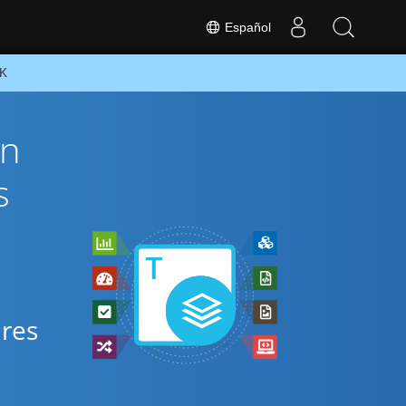
Español
DK
ón
s
ares