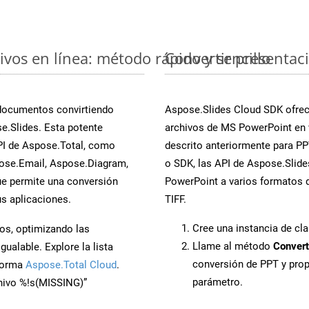
vos en línea: método rápido y sencillo
Convertir presentac
 documentos convirtiendo
Aspose.Slides Cloud SDK ofrece
e.Slides. Esta potente
archivos de MS PowerPoint en 
PI de Aspose.Total, como
descrito anteriormente para PPT
ose.Email, Aspose.Diagram,
o SDK, las API de Aspose.Slides
e permite una conversión
PowerPoint a varios formatos d
s aplicaciones.
TIFF.
Cree una instancia de cl
os, optimizando las
Llame al método
Convert
ualable. Explore la lista
conversión de PPT y pro
aforma
Aspose.Total Cloud
.
parámetro.
chivo %!s(MISSING)”