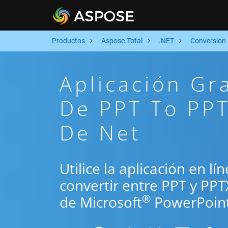
Productos
Aspose.Total
.NET
Conversion
Aplicación Gr
De PPT To PPT
De Net
Utilice la aplicación en l
convertir entre PPT y PP
®
de Microsoft
PowerPoint