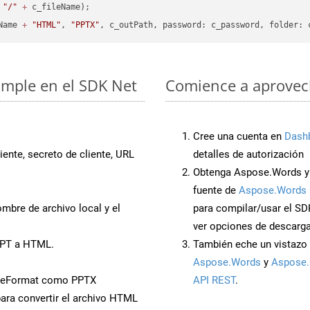
"/"
+
 c_fileName);

Name 
+
"HTML"
, 
"PPTX"
imple en el SDK Net
Comience a aprovech
Cree una cuenta en
Dash
iente, secreto de cliente, URL
detalles de autorización
Obtenga Aspose.Words y 
fuente de
Aspose.Words 
mbre de archivo local y el
para compilar/usar el SD
ver opciones de descarga
PPT a HTML.
También eche un vistazo 
Aspose.Words
y
Aspose.
aveFormat como PPTX
API REST
.
ara convertir el archivo HTML