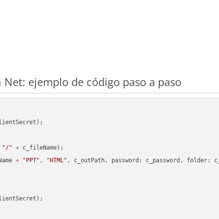
 Net: ejemplo de código paso a paso
lientSecret);

"/"
+
 c_fileName);

Name 
+
"PPT"
, 
"HTML"
, c_outPath, password: c_password, folder: c_
lientSecret);
