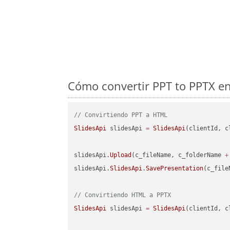
Cómo convertir PPT to PPTX en
// Convirtiendo PPT a HTML
SlidesApi
 slidesApi 
=
SlidesApi
(clientId, c
slidesApi.
Upload
(c_fileName, c_folderName 
+
slidesApi.
SlidesApi
.
SavePresentation
(c_file
// Convirtiendo HTML a PPTX
SlidesApi
 slidesApi 
=
SlidesApi
(clientId, c