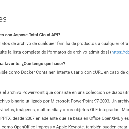
es
es con Aspose.Total Cloud API?
atos de archivo de cualquier familia de productos a cualquier otr
te la lista completa de [formatos de archivo admitidos] (
https://d
a favorito. ¿Qué tengo que hacer?
ible como Docker Container. Intente usarlo con cURL en caso de q
a el archivo PowerPoint que consiste en una colección de diaposi
rchivo binario utilizado por Microsoft PowerPoint 97-2003. Un arch
viñetas, imágenes, multimedia y otros objetos OLE integrados. Mic
PTX, desde 2007 en adelante que se basa en Office OpenXML y es d
, como OpenOffice Impress y Apple Keynote, también pueden crear 