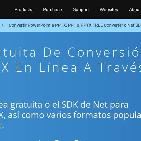
Products
Purchase
Support
Websites
About
Convertir PowerPoint a PPTX, PPT a PPTX FREE Converter o Net S
atuita De Conversi
X En Línea A Travé
ínea gratuita o el SDK de Net para
TX, así como varios formatos popul
.