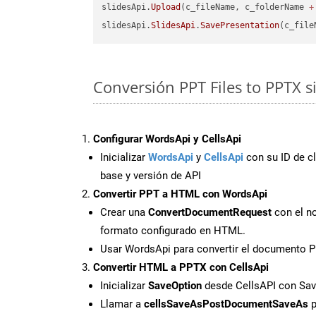
slidesApi.
Upload
(c_fileName, c_folderName 
+
slidesApi.
SlidesApi
.
SavePresentation
(c_file
Conversión PPT Files to PPTX s
Configurar WordsApi y CellsApi
Inicializar
WordsApi
y
CellsApi
con su ID de cl
base y versión de API
Convertir PPT a HTML con WordsApi
Crear una
ConvertDocumentRequest
con el no
formato configurado en HTML.
Usar WordsApi para convertir el documento 
Convertir HTML a PPTX con CellsApi
Inicializar
SaveOption
desde CellsAPI con S
Llamar a
cellsSaveAsPostDocumentSaveAs
p