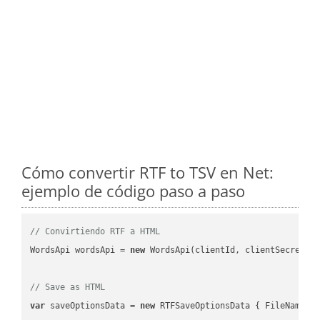
Cómo convertir RTF to TSV en Net:
ejemplo de código paso a paso
// Convirtiendo RTF a HTML
WordsApi wordsApi = 
new
 WordsApi(clientId, clientSecret);

// Save as HTML
var
 saveOptionsData = 
new
 RTFSaveOptionsData { FileName =