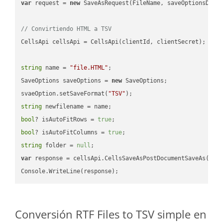
var
 request = 
new
 SaveAsRequest(FileName, saveOptionsData)
// Convirtiendo HTML a TSV
CellsApi cellsApi = CellsApi(clientId, clientSecret);

string
 name = 
"file.HTML"
;

SaveOptions saveOptions = 
new
 SaveOptions;

svaeOption.setSaveFormat(
"TSV"
string
bool
? isAutoFitRows = 
true
bool
? isAutoFitColumns = 
true
string
 folder = 
null
var
 response = cellsApi.CellsSaveAsPostDocumentSaveAs(name
Conversión RTF Files to TSV simple en