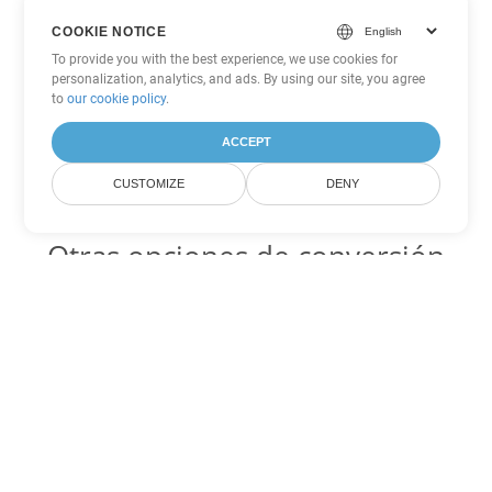
COOKIE NOTICE
To provide you with the best experience, we use cookies for
personalization, analytics, and ads. By using our site, you agree
to
our cookie policy
.
ACCEPT
CUSTOMIZE
DENY
Otras opciones de conversión
de Word
RTF Código para convertir DOC
DOC:
Microsoft Word Binary Format
RTF Código para convertir DOT
DOT:
Microsoft Word Template Files