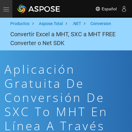
Español
Toggle navigation
Productos
Aspose.Total
.NET
Conversion
Convertir Excel a MHT, SXC a MHT FREE
Converter o Net SDK
Aplicación
Gratuita De
Conversión De
SXC To MHT En
Línea A Través