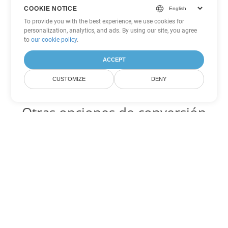
COOKIE NOTICE
To provide you with the best experience, we use cookies for
personalization, analytics, and ads. By using our site, you agree
to
our cookie policy
.
ACCEPT
CUSTOMIZE
DENY
Otras opciones de conversión
de Excel
SXC Código para convertir DOC
DOC:
Microsoft Word Binary Format
SXC Código para convertir DOT
DOT:
Microsoft Word Template Files