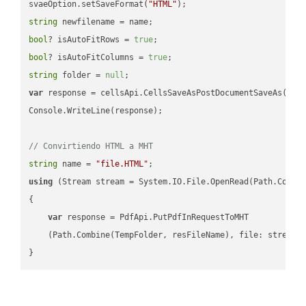
svaeOption.setSaveFormat(
"HTML"
string
bool
? isAutoFitRows = 
true
bool
? isAutoFitColumns = 
true
string
 folder = 
null
var
 response = cellsApi.CellsSaveAsPostDocumentSaveAs(name
Console.WriteLine(response);

// Convirtiendo HTML a MHT
string
 name = 
"file.HTML"
using
 (Stream stream = System.IO.File.OpenRead(Path.Combin
{

var
 response = PdfApi.PutPdfInRequestToMHT

    (Path.Combine(TempFolder, resFileName), file: stream);