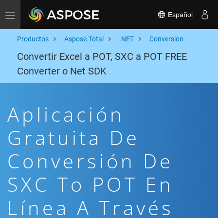
Español
Toggle navigation
Productos
Aspose.Total
.NET
Conversion
Convertir Excel a POT, SXC a POT FREE
Converter o Net SDK
Aplicación
Gratuita De
Conversión De
SXC To POT En
Línea A Través