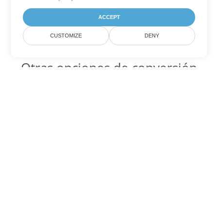
ACCEPT
CUSTOMIZE
DENY
Otras opciones de conversión
de Excel
SXC Código para convertir DOC
DOC:
Microsoft Word Binary Format
SXC Código para convertir DOT
DOT:
Microsoft Word Template Files
SXC Código para convertir DOCX
DOCX:
Office 2007+ Word Document