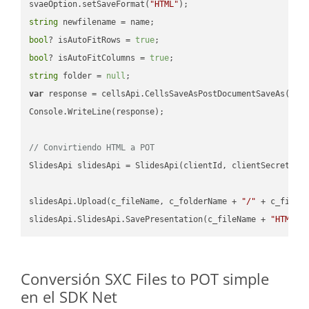
svaeOption.setSaveFormat(
"HTML"
string
bool
? isAutoFitRows = 
true
bool
? isAutoFitColumns = 
true
string
 folder = 
null
var
 response = cellsApi.CellsSaveAsPostDocumentSaveAs(name
Console.WriteLine(response);

// Convirtiendo HTML a POT
SlidesApi slidesApi = SlidesApi(clientId, clientSecret);

slidesApi.Upload(c_fileName, c_folderName + 
"/"
 + c_fileNa
slidesApi.SlidesApi.SavePresentation(c_fileName + 
"HTML"
,
Conversión SXC Files to POT simple
en el SDK Net