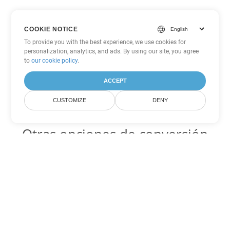
COOKIE NOTICE
To provide you with the best experience, we use cookies for
personalization, analytics, and ads. By using our site, you agree
to
our cookie policy
.
ACCEPT
CUSTOMIZE
DENY
Otras opciones de conversión
de Excel
SXC Código para convertir DOC
DOC:
Microsoft Word Binary Format
SXC Código para convertir DOT