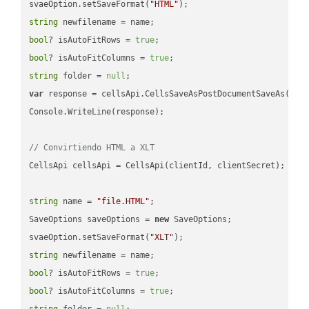
svaeOption.setSaveFormat(
"HTML"
string
bool
? isAutoFitRows = 
true
bool
? isAutoFitColumns = 
true
string
 folder = 
null
var
 response = cellsApi.CellsSaveAsPostDocumentSaveAs(name
Console.WriteLine(response);

// Convirtiendo HTML a XLT
CellsApi cellsApi = CellsApi(clientId, clientSecret);

string
 name = 
"file.HTML"
;

SaveOptions saveOptions = 
new
 SaveOptions;

svaeOption.setSaveFormat(
"XLT"
string
bool
? isAutoFitRows = 
true
bool
? isAutoFitColumns = 
true
string
 folder = 
null