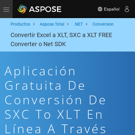
Español
Toggle navigation
Productos
Aspose.Total
.NET
Conversion
Convertir Excel a XLT, SXC a XLT FREE
Converter o Net SDK
Aplicación
Gratuita De
Conversión De
SXC To XLT En
Línea A Través