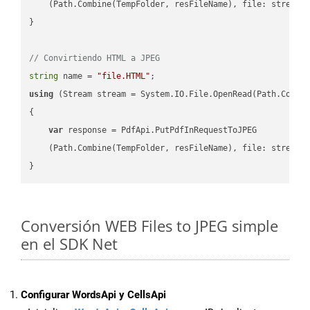
    (Path.Combine(TempFolder, resFileName), file: stream);
}

// Convirtiendo HTML a JPEG
string
 name = 
"file.HTML"
using
 (Stream stream = System.IO.File.OpenRead(Path.Combin
{

var
 response = PdfApi.PutPdfInRequestToJPEG

    (Path.Combine(TempFolder, resFileName), file: stream);
Conversión WEB Files to JPEG simple
en el SDK Net
Configurar WordsApi y CellsApi