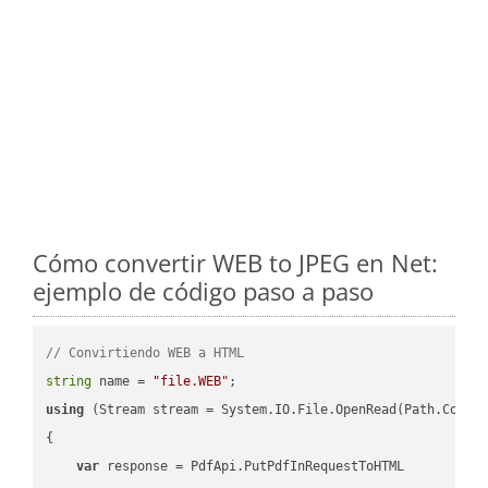
Cómo convertir WEB to JPEG en Net:
ejemplo de código paso a paso
// Convirtiendo WEB a HTML
string
 name = 
"file.WEB"
using
 (Stream stream = System.IO.File.OpenRead(Path.Combin
{

var
 response = PdfApi.PutPdfInRequestToHTML
