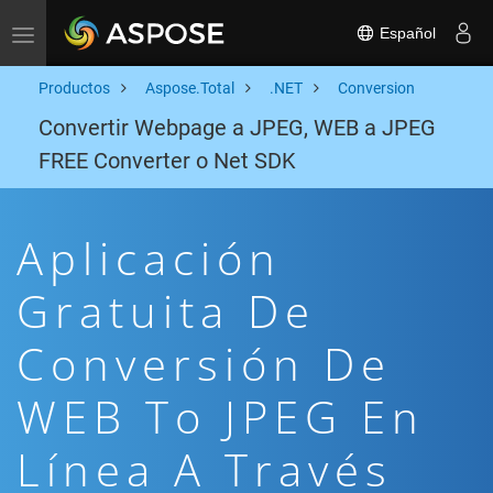
Español
Toggle navigation
Productos
Aspose.Total
.NET
Conversion
Convertir Webpage a JPEG, WEB a JPEG
FREE Converter o Net SDK
Aplicación
Gratuita De
Conversión De
WEB To JPEG En
Línea A Través