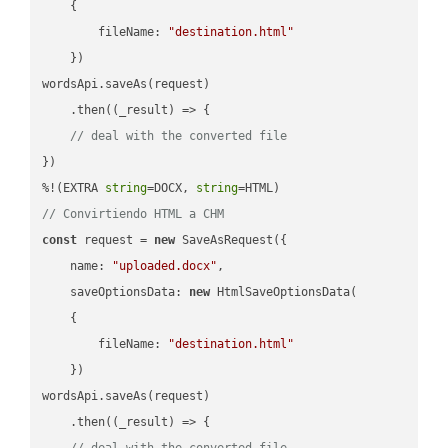
    {

fileName
: 
"destination.html"
    })

wordsApi.saveAs(request)

    .then(
(
_result
) =>
 {

// deal with the converted file
})

%!(EXTRA 
string
=DOCX, 
string
// Convirtiendo HTML a CHM
const
 request = 
new
 SaveAsRequest({

name
: 
"uploaded.docx"
,

saveOptionsData
: 
new
 HtmlSaveOptionsData(

    {

fileName
: 
"destination.html"
    })

wordsApi.saveAs(request)

    .then(
(
_result
) =>
 {

// deal with the converted file