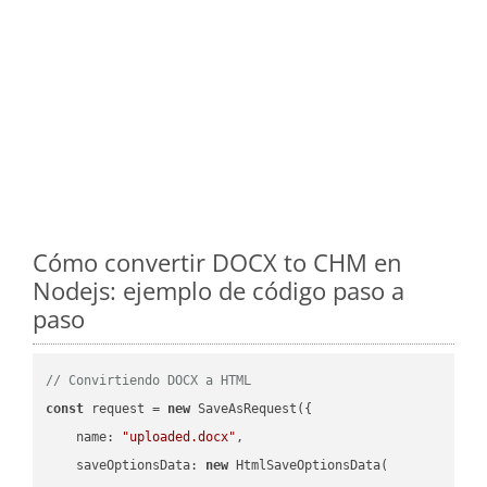
Cómo convertir DOCX to CHM en
Nodejs: ejemplo de código paso a
paso
// Convirtiendo DOCX a HTML
const
 request = 
new
 SaveAsRequest({

name
: 
"uploaded.docx"
,

saveOptionsData
: 
new
 HtmlSaveOptionsData(
