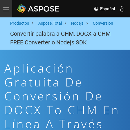
Español
Toggle navigation
Productos
Aspose.Total
Nodejs
Conversion
Convertir palabra a CHM, DOCX a CHM
FREE Converter o Nodejs SDK
Aplicación
Gratuita De
Conversión De
DOCX To CHM En
Línea A Través