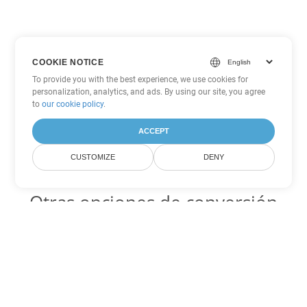
COOKIE NOTICE
To provide you with the best experience, we use cookies for
personalization, analytics, and ads. By using our site, you agree
to
our cookie policy
.
ACCEPT
CUSTOMIZE
DENY
Otras opciones de conversión
de Word
DOCX Código para convertir DOC
DOC:
Microsoft Word Binary Format