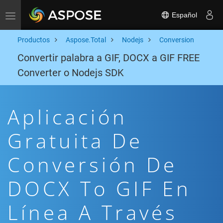
Español
Toggle navigation
Productos
Aspose.Total
Nodejs
Conversion
Convertir palabra a GIF, DOCX a GIF FREE
Converter o Nodejs SDK
Aplicación
Gratuita De
Conversión De
DOCX To GIF En
Línea A Través