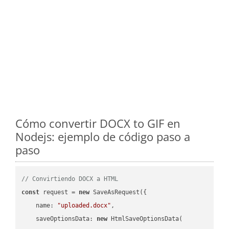
Cómo convertir DOCX to GIF en
Nodejs: ejemplo de código paso a
paso
// Convirtiendo DOCX a HTML
const
 request = 
new
 SaveAsRequest({

name
: 
"uploaded.docx"
,

saveOptionsData
: 
new
 HtmlSaveOptionsData(
