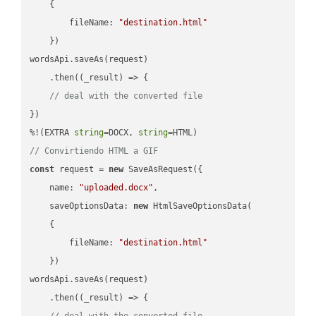
    {

fileName
: 
"destination.html"
    })

wordsApi.saveAs(request)

    .then(
(
_result
) =>
 {

// deal with the converted file
})

%!(EXTRA 
string
=DOCX, 
string
// Convirtiendo HTML a GIF
const
 request = 
new
 SaveAsRequest({

name
: 
"uploaded.docx"
,

saveOptionsData
: 
new
 HtmlSaveOptionsData(

    {

fileName
: 
"destination.html"
    })

wordsApi.saveAs(request)

    .then(
(
_result
) =>
 {

// deal with the converted file