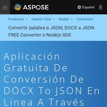
Español
Toggle navigation
Productos
Aspose.Total
Nodejs
Conversion
Convertir palabra a JSON, DOCX a JSON
FREE Converter o Nodejs SDK
Aplicación
Gratuita De
Conversión De
DOCX To JSON En
Línea A Través