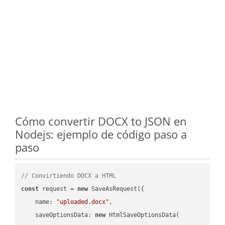
Cómo convertir DOCX to JSON en
Nodejs: ejemplo de código paso a
paso
// Convirtiendo DOCX a HTML
const
 request = 
new
 SaveAsRequest({

name
: 
"uploaded.docx"
,

saveOptionsData
: 
new
 HtmlSaveOptionsData(
