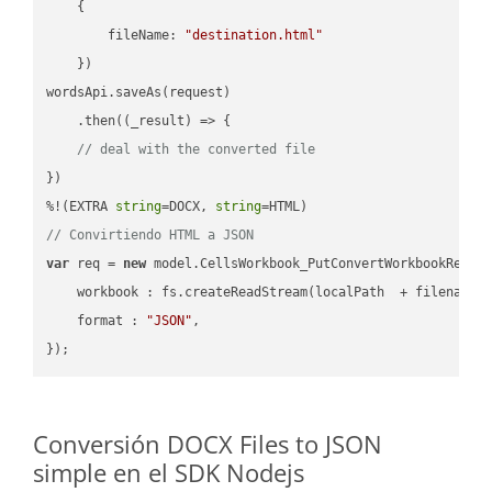
    {

fileName
: 
"destination.html"
    })

wordsApi.saveAs(request)

    .then(
(
_result
) =>
 {

// deal with the converted file
})

%!(EXTRA 
string
=DOCX, 
string
// Convirtiendo HTML a JSON
var
 req = 
new
 model.CellsWorkbook_PutConvertWorkbookReques
workbook
 : fs.createReadStream(localPath  + filename 
format
 : 
"JSON"
,

Conversión DOCX Files to JSON
simple en el SDK Nodejs