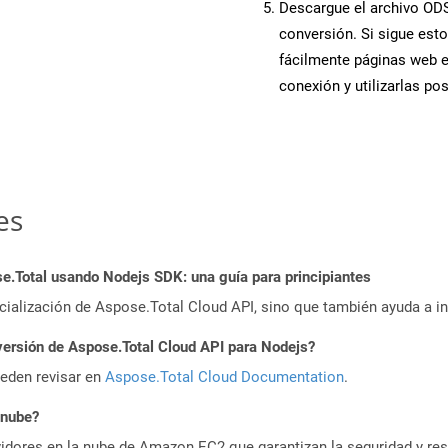
Descargue el archivo ODS 
conversión. Si sigue esto
fácilmente páginas web 
conexión y utilizarlas po
es
.Total usando Nodejs SDK: una guía para principiantes
icialización de Aspose.Total Cloud API, sino que también ayuda a in
versión de Aspose.Total Cloud API para Nodejs?
ueden revisar en
Aspose.Total Cloud Documentation
.
 nube?
idores en la nube de Amazon EC2 que garantizan la seguridad y resi