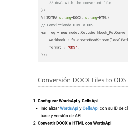
// deal with the converted file
})

%!(EXTRA 
string
=DOCX, 
string
// Convirtiendo HTML a ODS
var
 req = 
new
 model.CellsWorkbook_PutConvert
workbook
 : fs.createReadStream(localPat
format
 : 
"ODS"
,

Conversión DOCX Files to ODS 
Configurar WordsApi y CellsApi
Inicializar
WordsApi
y
CellsApi
con su ID de cl
base y versión de API
Convertir DOCX a HTML con WordsApi