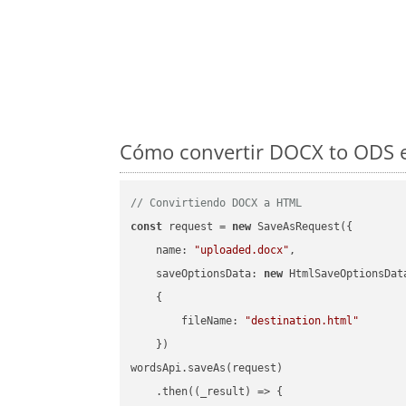
Cómo convertir DOCX to ODS e
// Convirtiendo DOCX a HTML
const
 request = 
new
 SaveAsRequest({

name
: 
"uploaded.docx"
,

saveOptionsData
: 
new
 HtmlSaveOptionsData
    {

fileName
: 
"destination.html"
    })

wordsApi.saveAs(request)

    .then(
(
_result
) =>
 {
