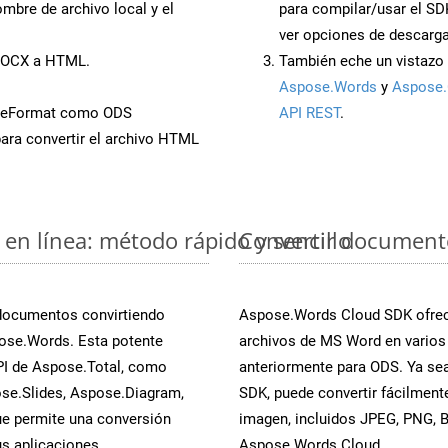
mbre de archivo local y el
para compilar/usar el SD
ver opciones de descarga
 DOCX a HTML.
También eche un vistazo 
Aspose.Words
y
Aspose.
aveFormat como ODS
API REST
.
ara convertir el archivo HTML
en línea: método rápido y sencillo
Convertir document
 documentos convirtiendo
Aspose.Words Cloud SDK ofrece
ose.Words. Esta potente
archivos de MS Word en varios
PI de Aspose.Total, como
anteriormente para ODS. Ya sea
se.Slides, Aspose.Diagram,
SDK, puede convertir fácilmen
e permite una conversión
imagen, incluidos JPEG, PNG, BM
s aplicaciones.
Aspose.Words Cloud.