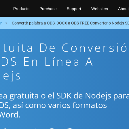
Products
Purchase
Support
Websites
About
on
Convertir palabra a ODS, DOCX a ODS FREE Converter o Nodejs S
atuita De Conversi
DS En Línea A
dejs
ínea gratuita o el SDK de Nodejs par
DS, así como varios formatos
Word.