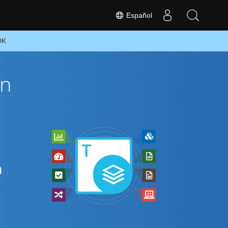
Español
DK
ón
a