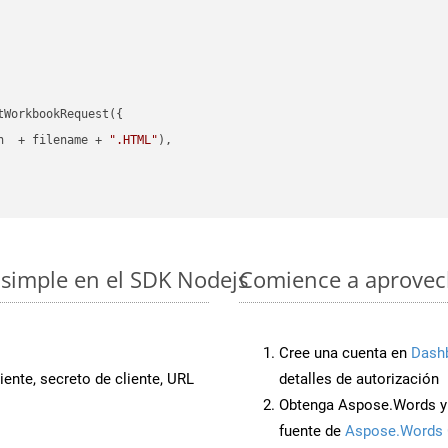
WorkbookRequest({

h  + filename + 
".HTML"
),

simple en el SDK Nodejs
Comience a aprovech
Cree una cuenta en
Dash
iente, secreto de cliente, URL
detalles de autorización
Obtenga Aspose.Words y
fuente de
Aspose.Words 