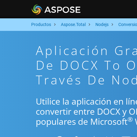
Productos
Aspose.Total
Nodejs
Conversi
Aplicación Gr
De DOCX To O
Través De No
Utilice la aplicación en l
convertir entre DOCX y O
®
populares de Microsoft