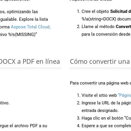
Cree el objeto
Solicitud 
os, optimizando las
%!a(string=DOCX) docum
ualable. Explore la lista
Llame al método
Conver
aforma
Aspose.Total Cloud
.
para la conversión desd
chivo %!s(MISSING)”
 DOCX a PDF en línea
Cómo convertir una
Para convertir una página web 
Visite el sitio web
“Págin
tivo.
Ingrese la URL de la pág
entrada designado.
Haga clic en el botón “Co
rgue el archivo PDF a su
Espere a que se complete