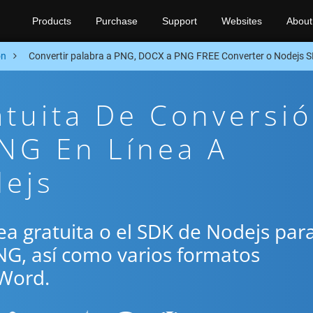
Products
Purchase
Support
Websites
About
on
Convertir palabra a PNG, DOCX a PNG FREE Converter o Nodejs 
atuita De Conversi
NG En Línea A
dejs
ínea gratuita o el SDK de Nodejs par
NG, así como varios formatos
Word.