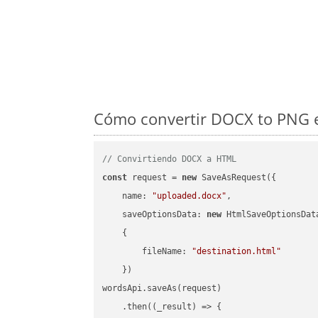
Cómo convertir DOCX to PNG e
// Convirtiendo DOCX a HTML
const
 request = 
new
 SaveAsRequest({

name
: 
"uploaded.docx"
,

saveOptionsData
: 
new
 HtmlSaveOptionsData
    {

fileName
: 
"destination.html"
    })

wordsApi.saveAs(request)

    .then(
(
_result
) =>
 {
