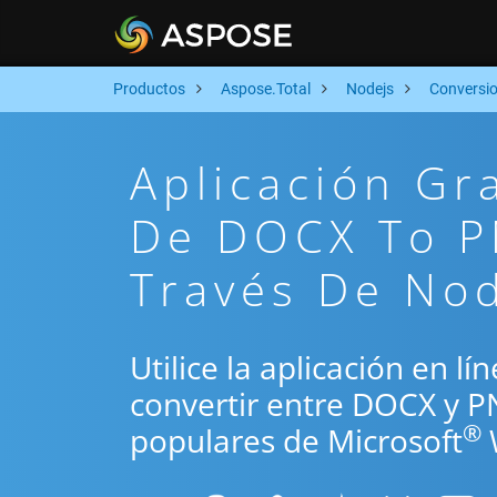
Productos
Aspose.Total
Nodejs
Conversi
Aplicación Gr
De DOCX To P
Través De No
Utilice la aplicación en l
convertir entre DOCX y P
®
populares de Microsoft