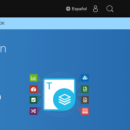
Español
SDK
ón
a