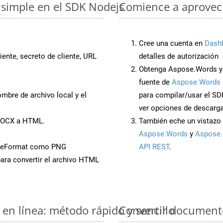
simple en el SDK Nodejs
Comience a aprovech
Cree una cuenta en
Dash
iente, secreto de cliente, URL
detalles de autorización
Obtenga Aspose.Words y
fuente de
Aspose.Words 
mbre de archivo local y el
para compilar/usar el SD
ver opciones de descarga
 DOCX a HTML.
También eche un vistazo 
Aspose.Words
y
Aspose.
aveFormat como PNG
API REST
.
ara convertir el archivo HTML
en línea: método rápido y sencillo
Convertir document