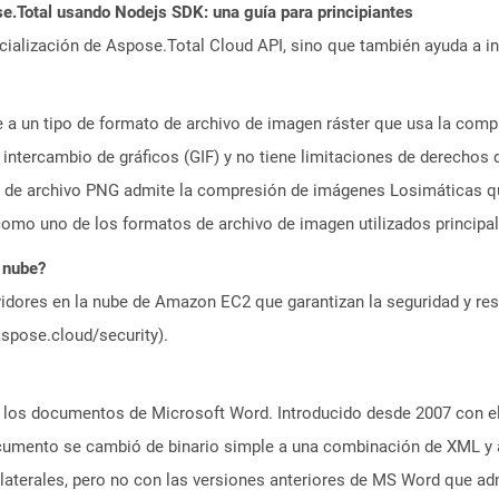
.Total usando Nodejs SDK: una guía para principiantes
icialización de Aspose.Total Cloud API, sino que también ayuda a in
ere a un tipo de formato de archivo de imagen ráster que usa la co
ntercambio de gráficos (GIF) y no tiene limitaciones de derechos d
de archivo PNG admite la compresión de imágenes Losimáticas que
omo uno de los formatos de archivo de imagen utilizados principa
 nube?
idores en la nube de Amazon EC2 que garantizan la seguridad y resi
aspose.cloud/security).
los documentos de Microsoft Word. Introducido desde 2007 con el 
cumento se cambió de binario simple a una combinación de XML y 
 laterales, pero no con las versiones anteriores de MS Word que a