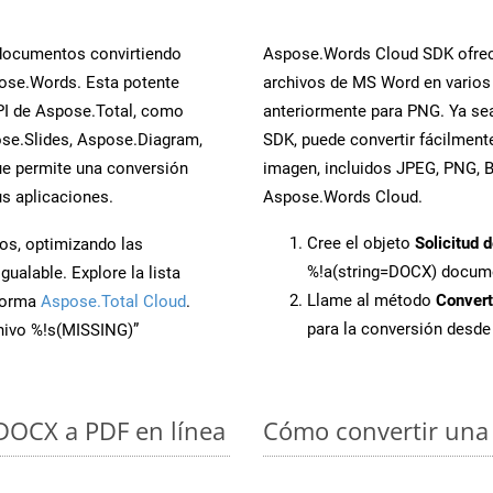
 documentos convirtiendo
Aspose.Words Cloud SDK ofrece
ose.Words. Esta potente
archivos de MS Word en varios
PI de Aspose.Total, como
anteriormente para PNG. Ya sea
se.Slides, Aspose.Diagram,
SDK, puede convertir fácilmen
e permite una conversión
imagen, incluidos JPEG, PNG, BM
s aplicaciones.
Aspose.Words Cloud.
Cree el objeto
Solicitud 
os, optimizando las
%!a(string=DOCX) docum
ualable. Explore la lista
Llame al método
Conver
aforma
Aspose.Total Cloud
.
para la conversión desd
chivo %!s(MISSING)”
 DOCX a PDF en línea
Cómo convertir una