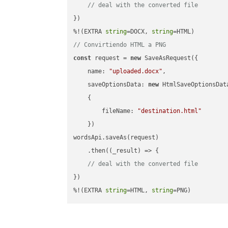
// deal with the converted file
})

%!(EXTRA 
string
=DOCX, 
string
// Convirtiendo HTML a PNG
const
 request = 
new
 SaveAsRequest({

name
: 
"uploaded.docx"
,

saveOptionsData
: 
new
 HtmlSaveOptionsData
    {

fileName
: 
"destination.html"
    })

wordsApi.saveAs(request)

    .then(
(
_result
) =>
 {

// deal with the converted file
})

%!(EXTRA 
string
=HTML, 
string
=PNG)