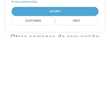
to
our cookie policy
.
ACCEPT
CUSTOMIZE
DENY
Otras opciones de conversión
de Word
DOTX Código para convertir DOC
DOC:
Microsoft Word Binary Format
DOTX Código para convertir DOT
DOT:
Microsoft Word Template Files
DOTX Código para convertir DOCX
DOCX:
Office 2007+ Word Document