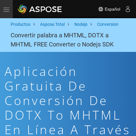
Español
Toggle navigation
Productos
Aspose.Total
Nodejs
Conversion
Convertir palabra a MHTML, DOTX a
MHTML FREE Converter o Nodejs SDK
Aplicación
Gratuita De
Conversión De
DOTX To MHTML
En Línea A Través