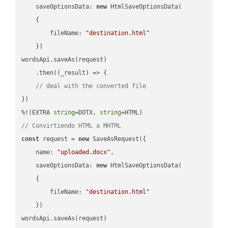
saveOptionsData
: 
new
 HtmlSaveOptionsData(

    {

fileName
: 
"destination.html"
    })

wordsApi.saveAs(request)

    .then(
(
_result
) =>
 {

// deal with the converted file
})

%!(EXTRA 
string
=DOTX, 
string
// Convirtiendo HTML a MHTML
const
 request = 
new
 SaveAsRequest({

name
: 
"uploaded.docx"
,

saveOptionsData
: 
new
 HtmlSaveOptionsData(

    {

fileName
: 
"destination.html"
    })

wordsApi.saveAs(request)
