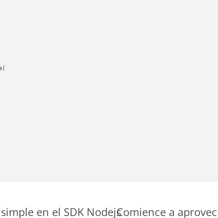
(

simple en el SDK Nodejs
Comience a aprovech