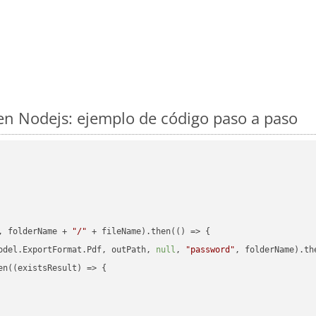
n Nodejs: ejemplo de código paso a paso
, folderName + 
"/"
 + fileName).then(
() =>
 {

odel.ExportFormat.Pdf, outPath, 
null
, 
"password"
, folderName).th
en(
(
existsResult
) =>
 {
