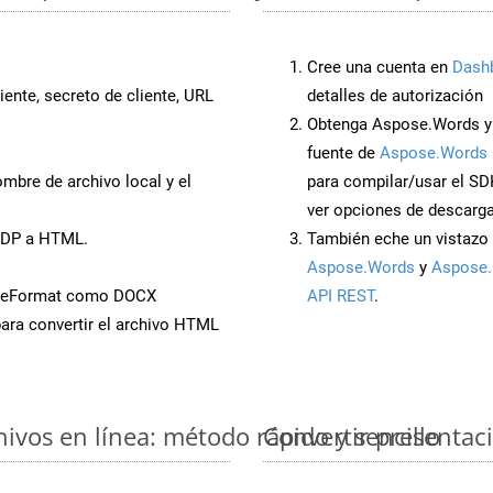
Cree una cuenta en
Dash
iente, secreto de cliente, URL
detalles de autorización
Obtenga Aspose.Words y
fuente de
Aspose.Words 
mbre de archivo local y el
para compilar/usar el SD
ver opciones de descarga
ODP a HTML.
También eche un vistazo 
Aspose.Words
y
Aspose.
aveFormat como DOCX
API REST
.
ara convertir el archivo HTML
vos en línea: método rápido y sencillo
Convertir presentac