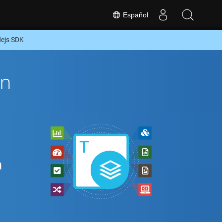
Español
dejs SDK
ón
a