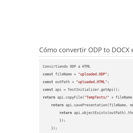
Cómo convertir ODP to DOCX e
const
 fileName = 
"uploaded.ODP"
const
 outPath = 
"uploaded.HTML"
const
return
 api.copyFile(
"TempTests/"
 + fileName
return
 api.savePresentation(fileName, m
return
 api.objectExists(outPath).th
        });

    });
