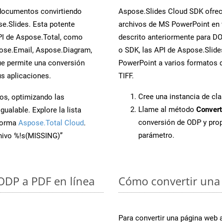
 documentos convirtiendo
Aspose.Slides Cloud SDK ofrece
e.Slides. Esta potente
archivos de MS PowerPoint en 
PI de Aspose.Total, como
descrito anteriormente para DOC
ose.Email, Aspose.Diagram,
o SDK, las API de Aspose.Slides
e permite una conversión
PowerPoint a varios formatos d
s aplicaciones.
TIFF.
Cree una instancia de cl
os, optimizando las
Llame al método
Convert
ualable. Explore la lista
conversión de ODP y pro
aforma
Aspose.Total Cloud
.
parámetro.
chivo %!s(MISSING)”
 ODP a PDF en línea
Cómo convertir una
Para convertir una página web 