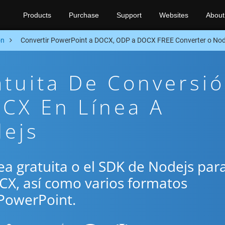
Products
Purchase
Support
Websites
About
on
Convertir PowerPoint a DOCX, ODP a DOCX FREE Converter o No
atuita De Conversi
CX En Línea A
dejs
ínea gratuita o el SDK de Nodejs par
CX, así como varios formatos
PowerPoint.