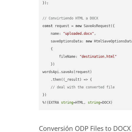
});

// Convirtiendo HTML a DOCX
const
 request = 
new
 SaveAsRequest({

name
: 
"uploaded.docx"
,

saveOptionsData
: 
new
 HtmlSaveOptionsData
    {

fileName
: 
"destination.html"
    })

wordsApi.saveAs(request)

    .then(
(
_result
) =>
 {

// deal with the converted file
})

%!(EXTRA 
string
=HTML, 
string
=DOCX)
Conversión ODP Files to DOCX 