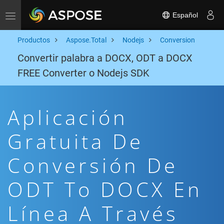
Español
Toggle navigation
Productos
Aspose.Total
Nodejs
Conversion
Convertir palabra a DOCX, ODT a DOCX
FREE Converter o Nodejs SDK
Aplicación
Gratuita De
Conversión De
ODT To DOCX En
Línea A Través