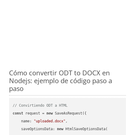
Cómo convertir ODT to DOCX en
Nodejs: ejemplo de código paso a
paso
// Convirtiendo ODT a HTML
const
 request = 
new
 SaveAsRequest({

name
: 
"uploaded.docx"
,

saveOptionsData
: 
new
 HtmlSaveOptionsData(
