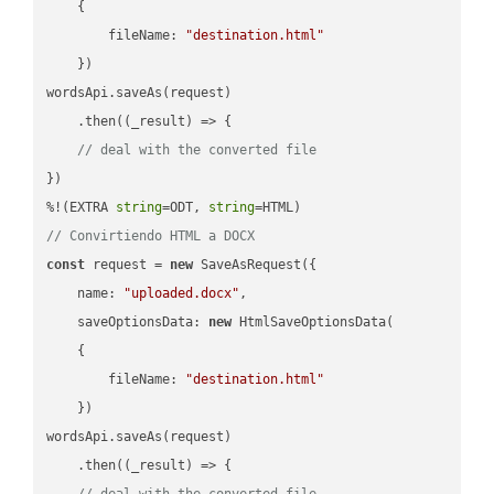
    {

fileName
: 
"destination.html"
    })

wordsApi.saveAs(request)

    .then(
(
_result
) =>
 {

// deal with the converted file
})

%!(EXTRA 
string
=ODT, 
string
// Convirtiendo HTML a DOCX
const
 request = 
new
 SaveAsRequest({

name
: 
"uploaded.docx"
,

saveOptionsData
: 
new
 HtmlSaveOptionsData(

    {

fileName
: 
"destination.html"
    })

wordsApi.saveAs(request)

    .then(
(
_result
) =>
 {

// deal with the converted file