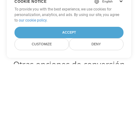
COOKIE NOTICE
To provide you with the best experience, we use cookies for
personalization, analytics, and ads. By using our site, you agree
to
our cookie policy
.
ACCEPT
CUSTOMIZE
DENY
Otras opciones de conversión
de Word
ODT Código para convertir DOC
DOC:
Microsoft Word Binary Format
ODT Código para convertir DOT
DOT:
Microsoft Word Template Files