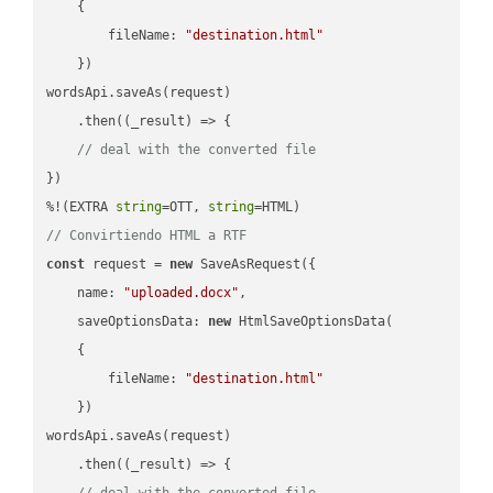
    {

fileName
: 
"destination.html"
    })

wordsApi.saveAs(request)

    .then(
(
_result
) =>
 {

// deal with the converted file
})

%!(EXTRA 
string
=OTT, 
string
// Convirtiendo HTML a RTF
const
 request = 
new
 SaveAsRequest({

name
: 
"uploaded.docx"
,

saveOptionsData
: 
new
 HtmlSaveOptionsData(

    {

fileName
: 
"destination.html"
    })

wordsApi.saveAs(request)

    .then(
(
_result
) =>
 {

// deal with the converted file