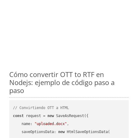
Cómo convertir OTT to RTF en
Nodejs: ejemplo de código paso a
paso
// Convirtiendo OTT a HTML
const
 request = 
new
 SaveAsRequest({

name
: 
"uploaded.docx"
,

saveOptionsData
: 
new
 HtmlSaveOptionsData(
