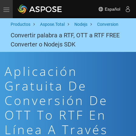
Español
Toggle navigation
Productos
Aspose.Total
Nodejs
Conversion
Convertir palabra a RTF, OTT a RTF FREE
Converter o Nodejs SDK
Aplicación
Gratuita De
Conversión De
OTT To RTF En
Línea A Través